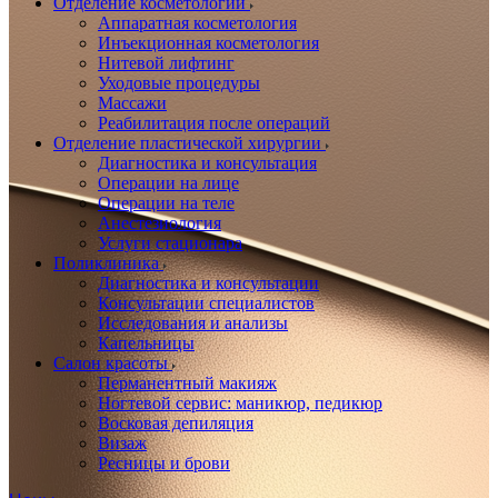
Отделение косметологии
Аппаратная косметология
Инъекционная косметология
Нитевой лифтинг
Уходовые процедуры
Массажи
Реабилитация после операций
Отделение пластической хирургии
Диагностика и консультация
Операции на лице
Операции на теле
Анестезиология
Услуги стационара
Поликлиника
Диагностика и консультации
Консультации специалистов
Исследования и анализы
Капельницы
Салон красоты
Перманентный макияж
Ногтевой сервис: маникюр, педикюр
Восковая депиляция
Визаж
Ресницы и брови