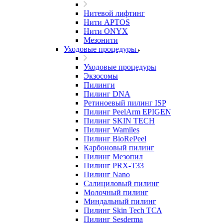
Нитевой лифтинг
Нити APTOS
Нити ONYX
Мезонити
Уходовые процедуры
Уходовые процедуры
Экзосомы
Пилинги
Пилинг DNA
Ретиноевый пилинг ISP
Пилинг PeelArm EPIGEN
Пилинг SKIN TECH
Пилинг Wamiles
Пилинг BioRePeel
Карбоновый пилинг
Пилинг Мезопил
Пилинг PRX-T33
Пилинг Nano
Салициловый пилинг
Молочный пилинг
Миндальный пилинг
Пилинг Skin Tech ТСА
Пилинг Sesderma