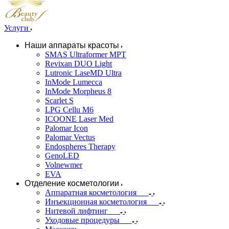
Услуги
Наши аппараты красоты
SMAS Ultraformer MPT
Revixan DUO Light
Lutronic LaseMD Ultra
InMode Lumecca
InMode Morpheus 8
Scarlet S
LPG Cellu M6
ICOONE Laser Med
Palomar Icon
Palomar Vectus
Endospheres Therapy
GenoLED
Volnewmer
EVA
Отделение косметологии
Аппаратная косметология
Инъекционная косметология
Нитевой лифтинг
Уходовые процедуры