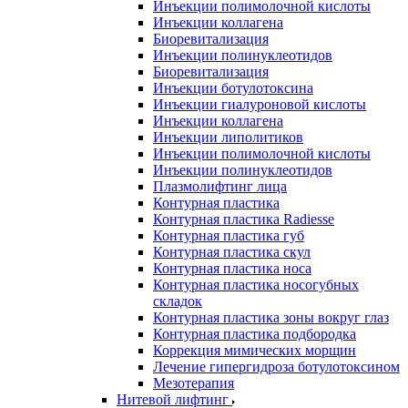
Инъекции полимолочной кислоты
Инъекции коллагена
Биоревитализация
Инъекции полинуклеотидов
Биоревитализация
Инъекции ботулотоксина
Инъекции гиалуроновой кислоты
Инъекции коллагена
Инъекции липолитиков
Инъекции полимолочной кислоты
Инъекции полинуклеотидов
Плазмолифтинг лица
Контурная пластика
Контурная пластика Radiesse
Контурная пластика губ
Контурная пластика скул
Контурная пластика носа
Контурная пластика носогубных
складок
Контурная пластика зоны вокруг глаз
Контурная пластика подбородка
Коррекция мимических морщин
Лечение гипергидроза ботулотоксином
Мезотерапия
Нитевой лифтинг