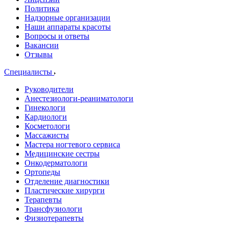
Политика
Надзорные организации
Наши аппараты красоты
Вопросы и ответы
Вакансии
Отзывы
Специалисты
Руководители
Анестезиологи-реаниматологи
Гинекологи
Кардиологи
Косметологи
Массажисты
Мастера ногтевого сервиса
Медицинские сестры
Онкодерматологи
Ортопеды
Отделение диагностики
Пластические хирурги
Терапевты
Трансфузиологи
Физиотерапевты