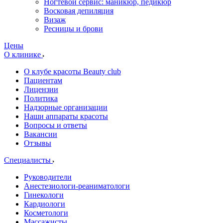
Ногтевой сервис: маникюр, педикюр
Восковая депиляция
Визаж
Ресницы и брови
Цены
О клинике
О клубе красоты Beauty club
Пациентам
Лицензии
Политика
Надзорные организации
Наши аппараты красоты
Вопросы и ответы
Вакансии
Отзывы
Специалисты
Руководители
Анестезиологи-реаниматологи
Гинекологи
Кардиологи
Косметологи
Массажисты