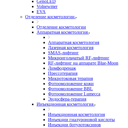
GenoLED
Volnewmer
EVA
Отделение косметологии
Отделение косметологии
Аппаратная косметология
Аппаратная косметология
Лазерная косметология
SMAS-лифтинг
Микроигольчатый RF-лифтинг
RF-лифтинг на аппарате Blue-Moon
Лимфодренаж
Прессотерапия
Микротоковая терапия
Фотоомоложение кожи
Фотоомоложение BBL
Фотоомоложение Lumecca
Эндосфера-терапия
Инъекционная косметология
Инъекционная косметология
Инъекции гиалуроновой кислоты
Инъекции ботулотоксинов