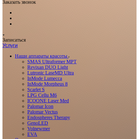
Заказать звонок
Записаться
Услуги
Наши аппараты красоты
SMAS Ultraformer MPT
Revixan DUO Light
Lutronic LaseMD Ultra
InMode Lumecca
InMode Morpheus 8
Scarlet S
LPG Cellu M6
ICOONE Laser Med
Palomar Icon
Palomar Vectus
Endospheres Therapy
GenoLED
Volnewmer
EVA