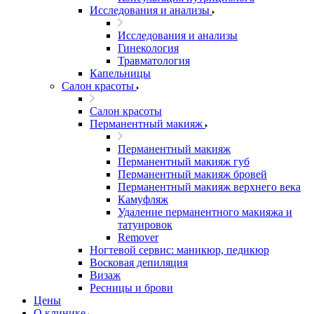
Исследования и анализы
Исследования и анализы
Гинекология
Травматология
Капельницы
Салон красоты
Салон красоты
Перманентный макияж
Перманентный макияж
Перманентный макияж губ
Перманентный макияж бровей
Перманентный макияж верхнего века
Камуфляж
Удаление перманентного макияжа и
татуировок
Remover
Ногтевой сервис: маникюр, педикюр
Восковая депиляция
Визаж
Ресницы и брови
Цены
О клинике