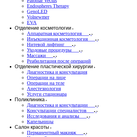
Palomar Vectus
Endospheres Therapy
GenoLED
Volnewmer
EVA
Отделение косметологии
Аппаратная косметология
Инъекционная косметология
Нитевой лифтинг
Уходовые процедуры
Массажи
Реабилитация после операций
Отделение пластической хирургии
Диагностика и консультация
Операции на лице
Операции на теле
Анестезиология
Услуги стационара
Поликлиника
Диагностика и консультации
Консультации специалистов
Исследования и анализы
Капельницы
Салон красоты
Перманентный макияж