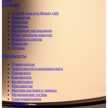
Цены
О клинике
О клубе красоты Beauty club
Пациентам
Лицензии
Политика
Надзорные организации
Наши аппараты красоты
Вопросы и ответы
Вакансии
Отзывы
Специалисты
Руководители
Анестезиологи-реаниматологи
Гинекологи
Кардиологи
Косметологи
Массажисты
Мастера ногтевого сервиса
Медицинские сестры
Онкодерматологи
Ортопеды
Отделение диагностики