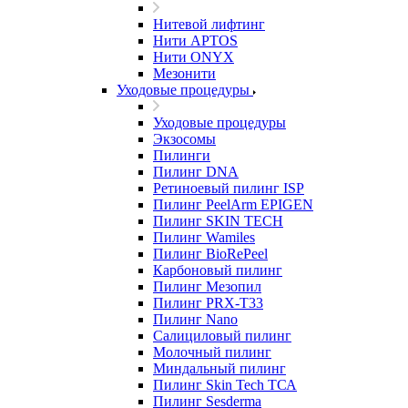
Нитевой лифтинг
Нити APTOS
Нити ONYX
Мезонити
Уходовые процедуры
Уходовые процедуры
Экзосомы
Пилинги
Пилинг DNA
Ретиноевый пилинг ISP
Пилинг PeelArm EPIGEN
Пилинг SKIN TECH
Пилинг Wamiles
Пилинг BioRePeel
Карбоновый пилинг
Пилинг Мезопил
Пилинг PRX-T33
Пилинг Nano
Салициловый пилинг
Молочный пилинг
Миндальный пилинг
Пилинг Skin Tech ТСА
Пилинг Sesderma