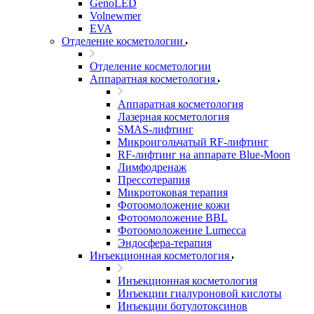
GenoLED
Volnewmer
EVA
Отделение косметологии
Отделение косметологии
Аппаратная косметология
Аппаратная косметология
Лазерная косметология
SMAS-лифтинг
Микроигольчатый RF-лифтинг
RF-лифтинг на аппарате Blue-Moon
Лимфодренаж
Прессотерапия
Микротоковая терапия
Фотоомоложение кожи
Фотоомоложение BBL
Фотоомоложение Lumecca
Эндосфера-терапия
Инъекционная косметология
Инъекционная косметология
Инъекции гиалуроновой кислоты
Инъекции ботулотоксинов