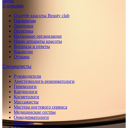
Цены
О клинике
О клубе красоты Beauty club
Пациентам
Лицензии
Политика
Надзорные организации
Наши аппараты красоты
Вопросы и ответы
Вакансии
Отзывы
Специалисты
Руководители
Анестезиологи-реаниматологи
Гинекологи
Кардиологи
Косметологи
Массажисты
Мастера ногтевого сервиса
Медицинские сестры
Онкодерматологи
Ортопеды
Отделение диагностики