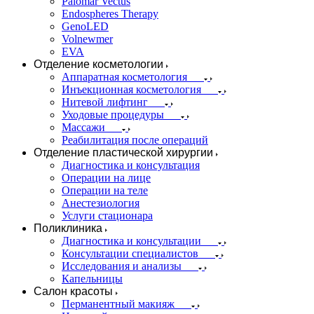
Palomar Vectus
Endospheres Therapy
GenoLED
Volnewmer
EVA
Отделение косметологии
Аппаратная косметология
Инъекционная косметология
Нитевой лифтинг
Уходовые процедуры
Массажи
Реабилитация после операций
Отделение пластической хирургии
Диагностика и консультация
Операции на лице
Операции на теле
Анестезиология
Услуги стационара
Поликлиника
Диагностика и консультации
Консультации специалистов
Исследования и анализы
Капельницы
Салон красоты
Перманентный макияж