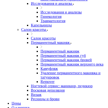
Исследования и анализы
Исследования и анализы
Гинекология
Травматология
Капельницы
Салон красоты
Салон красоты
Перманентный макияж
Перманентный макияж
Перманентный макияж губ
Перманентный макияж бровей
Перманентный макияж верхнего века
Камуфляж
Удаление перманентного макияжа и
татуировок
Remover
Ногтевой сервис: маникюр, педикюр
Восковая депиляция
Визаж
Ресницы и брови
Цены
О клинике