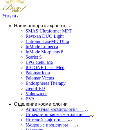
Услуги
Наши аппараты красоты
SMAS Ultraformer MPT
Revixan DUO Light
Lutronic LaseMD Ultra
InMode Lumecca
InMode Morpheus 8
Scarlet S
LPG Cellu M6
ICOONE Laser Med
Palomar Icon
Palomar Vectus
Endospheres Therapy
GenoLED
Volnewmer
EVA
Отделение косметологии
Аппаратная косметология
Инъекционная косметология
Нитевой лифтинг
Уходовые процедуры