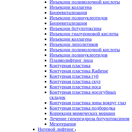
Инъекции полимолочной кислоты
Инъекции коллагена
Биоревитализация
Инъекции полинуклеотидов
Биоревитализация
Инъекции ботулотоксина
Инъекции гиалуроновой кислоты
Инъекции коллагена
Инъекции липолитиков
Инъекции полимолочной кислоты
Инъекции полинуклеотидов
Плазмолифтинг лица
Контурная пластика
Контурная пластика Radiesse
Контурная пластика губ
Контурная пластика скул
Контурная пластика носа
Контурная пластика носогубных
складок
Контурная пластика зоны вокруг глаз
Контурная пластика подбородка
Коррекция мимических морщин
Лечение гипергидроза ботулотоксином
Мезотерапия
Нитевой лифтинг