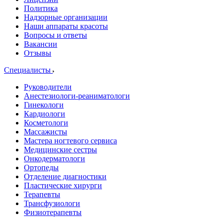
Политика
Надзорные организации
Наши аппараты красоты
Вопросы и ответы
Вакансии
Отзывы
Специалисты
Руководители
Анестезиологи-реаниматологи
Гинекологи
Кардиологи
Косметологи
Массажисты
Мастера ногтевого сервиса
Медицинские сестры
Онкодерматологи
Ортопеды
Отделение диагностики
Пластические хирурги
Терапевты
Трансфузиологи
Физиотерапевты