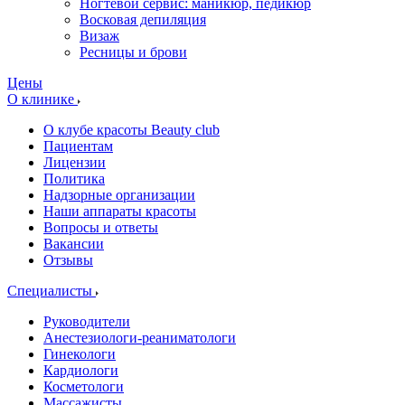
Ногтевой сервис: маникюр, педикюр
Восковая депиляция
Визаж
Ресницы и брови
Цены
О клинике
О клубе красоты Beauty club
Пациентам
Лицензии
Политика
Надзорные организации
Наши аппараты красоты
Вопросы и ответы
Вакансии
Отзывы
Специалисты
Руководители
Анестезиологи-реаниматологи
Гинекологи
Кардиологи
Косметологи
Массажисты