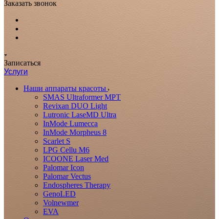
Заказать звонок
Записаться
Услуги
Наши аппараты красоты
SMAS Ultraformer MPT
Revixan DUO Light
Lutronic LaseMD Ultra
InMode Lumecca
InMode Morpheus 8
Scarlet S
LPG Cellu M6
ICOONE Laser Med
Palomar Icon
Palomar Vectus
Endospheres Therapy
GenoLED
Volnewmer
EVA