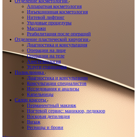
Отделение косметологии
Аппаратная косметология
Инъекционная косметология
Нитевой лифтинг
Уходовые процедуры
Массажи
Реабилитация после операций
Отделение пластической хирургии
Диагностика и консультация
Операции на лице
Операции на теле
Анестезиология
Услуги стационара
Поликлиника
Диагностика и консультации
Консультации специалистов
Исследования и анализы
Капельницы
Салон красоты
Перманентный макияж
Ногтевой сервис: маникюр, педикюр
Восковая депиляция
Визаж
Ресницы и брови