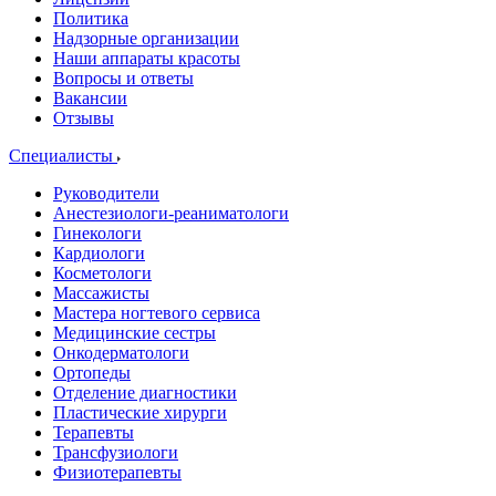
Политика
Надзорные организации
Наши аппараты красоты
Вопросы и ответы
Вакансии
Отзывы
Специалисты
Руководители
Анестезиологи-реаниматологи
Гинекологи
Кардиологи
Косметологи
Массажисты
Мастера ногтевого сервиса
Медицинские сестры
Онкодерматологи
Ортопеды
Отделение диагностики
Пластические хирурги
Терапевты
Трансфузиологи
Физиотерапевты