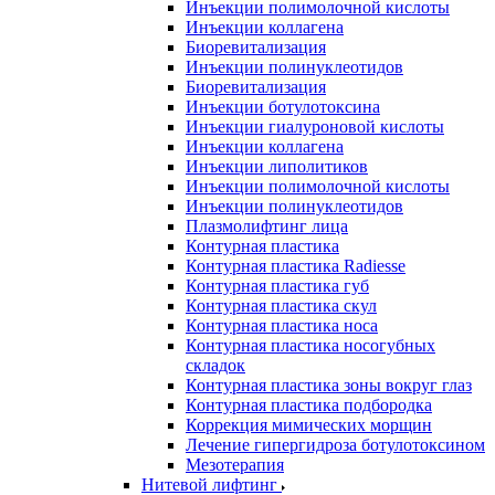
Инъекции полимолочной кислоты
Инъекции коллагена
Биоревитализация
Инъекции полинуклеотидов
Биоревитализация
Инъекции ботулотоксина
Инъекции гиалуроновой кислоты
Инъекции коллагена
Инъекции липолитиков
Инъекции полимолочной кислоты
Инъекции полинуклеотидов
Плазмолифтинг лица
Контурная пластика
Контурная пластика Radiesse
Контурная пластика губ
Контурная пластика скул
Контурная пластика носа
Контурная пластика носогубных
складок
Контурная пластика зоны вокруг глаз
Контурная пластика подбородка
Коррекция мимических морщин
Лечение гипергидроза ботулотоксином
Мезотерапия
Нитевой лифтинг