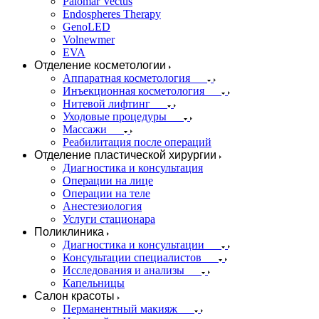
Palomar Vectus
Endospheres Therapy
GenoLED
Volnewmer
EVA
Отделение косметологии
Аппаратная косметология
Инъекционная косметология
Нитевой лифтинг
Уходовые процедуры
Массажи
Реабилитация после операций
Отделение пластической хирургии
Диагностика и консультация
Операции на лице
Операции на теле
Анестезиология
Услуги стационара
Поликлиника
Диагностика и консультации
Консультации специалистов
Исследования и анализы
Капельницы
Салон красоты
Перманентный макияж