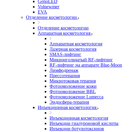
GenoLED
Volnewmer
EVA
Отделение косметологии
Отделение косметологии
Аппаратная косметология
Аппаратная косметология
Лазерная косметология
SMAS-лифтинг
Микроигольчатый RF-лифтинг
RF-лифтинг на аппарате Blue-Moon
Лимфодренаж
Прессотерапия
Микротоковая терапия
Фотоомоложение кожи
Фотоомоложение BBL
Фотоомоложение Lumecca
Эндосфера-терапия
Инъекционная косметология
Инъекционная косметология
Инъекции гиалуроновой кислоты
Инъекции ботулотоксинов