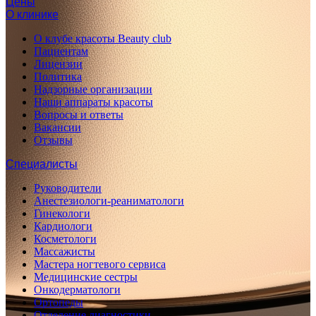
Цены
О клинике
О клубе красоты Beauty club
Пациентам
Лицензии
Политика
Надзорные организации
Наши аппараты красоты
Вопросы и ответы
Вакансии
Отзывы
Специалисты
Руководители
Анестезиологи-реаниматологи
Гинекологи
Кардиологи
Косметологи
Массажисты
Мастера ногтевого сервиса
Медицинские сестры
Онкодерматологи
Ортопеды
Отделение диагностики