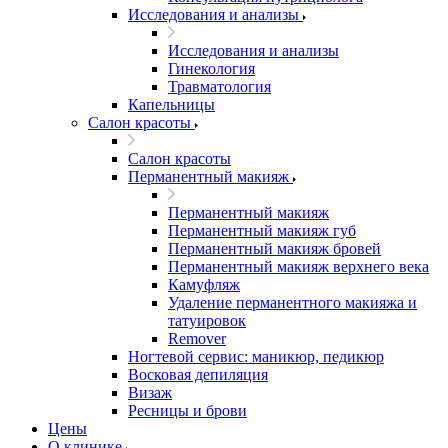
Исследования и анализы
Исследования и анализы
Гинекология
Травматология
Капельницы
Салон красоты
Салон красоты
Перманентный макияж
Перманентный макияж
Перманентный макияж губ
Перманентный макияж бровей
Перманентный макияж верхнего века
Камуфляж
Удаление перманентного макияжа и
татуировок
Remover
Ногтевой сервис: маникюр, педикюр
Восковая депиляция
Визаж
Ресницы и брови
Цены
О клинике