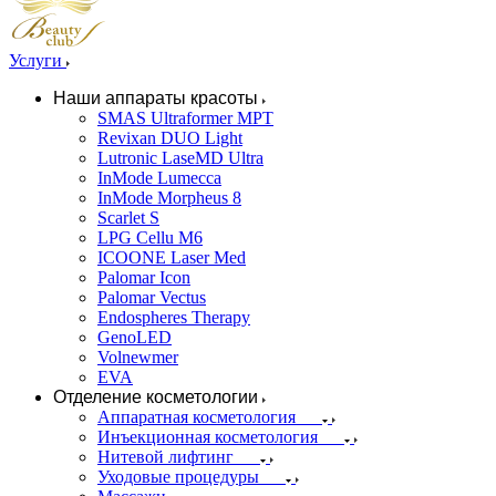
Услуги
Наши аппараты красоты
SMAS Ultraformer MPT
Revixan DUO Light
Lutronic LaseMD Ultra
InMode Lumecca
InMode Morpheus 8
Scarlet S
LPG Cellu M6
ICOONE Laser Med
Palomar Icon
Palomar Vectus
Endospheres Therapy
GenoLED
Volnewmer
EVA
Отделение косметологии
Аппаратная косметология
Инъекционная косметология
Нитевой лифтинг
Уходовые процедуры