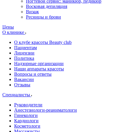
Ногтевой сервис: маникюр, педикюр
Восковая депиляция
Визаж
Ресницы и брови
Цены
О клинике
О клубе красоты Beauty club
Пациентам
Лицензии
Политика
Надзорные организации
Наши аппараты красоты
Вопросы и ответы
Вакансии
Отзывы
Специалисты
Руководители
Анестезиологи-реаниматологи
Гинекологи
Кардиологи
Косметологи
Массажисты