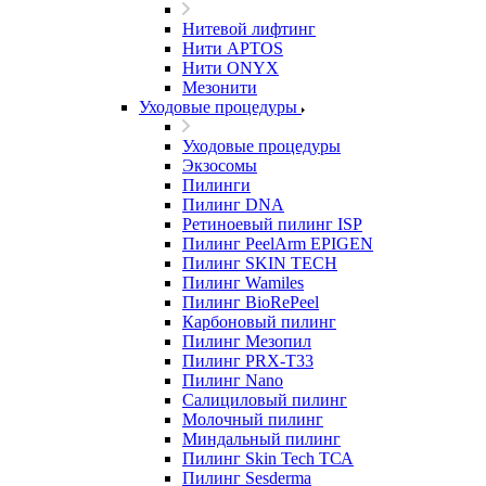
Нитевой лифтинг
Нити APTOS
Нити ONYX
Мезонити
Уходовые процедуры
Уходовые процедуры
Экзосомы
Пилинги
Пилинг DNA
Ретиноевый пилинг ISP
Пилинг PeelArm EPIGEN
Пилинг SKIN TECH
Пилинг Wamiles
Пилинг BioRePeel
Карбоновый пилинг
Пилинг Мезопил
Пилинг PRX-T33
Пилинг Nano
Салициловый пилинг
Молочный пилинг
Миндальный пилинг
Пилинг Skin Tech ТСА
Пилинг Sesderma