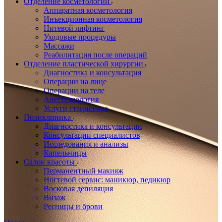
Отделение косметологии
Аппаратная косметология
Инъекционная косметология
Нитевой лифтинг
Уходовые процедуры
Массажи
Реабилитация после операций
Отделение пластической хирургии
Диагностика и консультация
Операции на лице
Операции на теле
Анестезиология
Услуги стационара
Поликлиника
Диагностика и консультации
Консультации специалистов
Исследования и анализы
Капельницы
Салон красоты
Перманентный макияж
Ногтевой сервис: маникюр, педикюр
Восковая депиляция
Визаж
Ресницы и брови