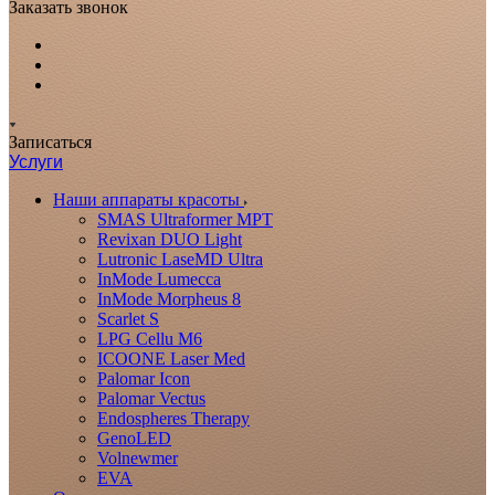
Заказать звонок
Записаться
Услуги
Наши аппараты красоты
SMAS Ultraformer MPT
Revixan DUO Light
Lutronic LaseMD Ultra
InMode Lumecca
InMode Morpheus 8
Scarlet S
LPG Cellu M6
ICOONE Laser Med
Palomar Icon
Palomar Vectus
Endospheres Therapy
GenoLED
Volnewmer
EVA