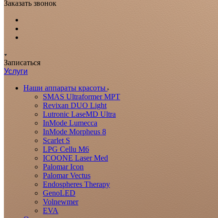
Заказать звонок
Записаться
Услуги
Наши аппараты красоты
SMAS Ultraformer MPT
Revixan DUO Light
Lutronic LaseMD Ultra
InMode Lumecca
InMode Morpheus 8
Scarlet S
LPG Cellu M6
ICOONE Laser Med
Palomar Icon
Palomar Vectus
Endospheres Therapy
GenoLED
Volnewmer
EVA