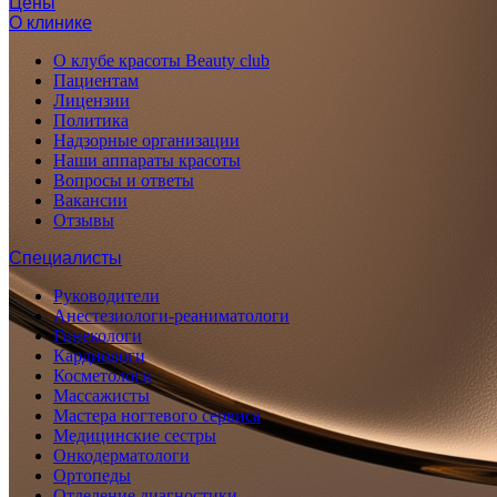
Цены
О клинике
О клубе красоты Beauty club
Пациентам
Лицензии
Политика
Надзорные организации
Наши аппараты красоты
Вопросы и ответы
Вакансии
Отзывы
Специалисты
Руководители
Анестезиологи-реаниматологи
Гинекологи
Кардиологи
Косметологи
Массажисты
Мастера ногтевого сервиса
Медицинские сестры
Онкодерматологи
Ортопеды
Отделение диагностики