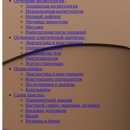
Отделение косметологии
Аппаратная косметология
Инъекционная косметология
Нитевой лифтинг
Уходовые процедуры
Массажи
Реабилитация после операций
Отделение пластической хирургии
Диагностика и консультация
Операции на лице
Операции на теле
Анестезиология
Услуги стационара
Поликлиника
Диагностика и консультации
Консультации специалистов
Исследования и анализы
Капельницы
Салон красоты
Перманентный макияж
Ногтевой сервис: маникюр, педикюр
Восковая депиляция
Визаж
Ресницы и брови