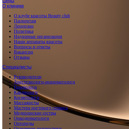
Цены
О клинике
О клубе красоты Beauty club
Пациентам
Лицензии
Политика
Надзорные организации
Наши аппараты красоты
Вопросы и ответы
Вакансии
Отзывы
Специалисты
Руководители
Анестезиологи-реаниматологи
Гинекологи
Кардиологи
Косметологи
Массажисты
Мастера ногтевого сервиса
Медицинские сестры
Онкодерматологи
Ортопеды
Отделение диагностики