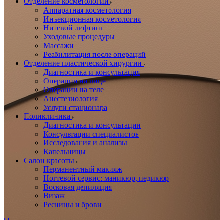
Отделение косметологии
Аппаратная косметология
Инъекционная косметология
Нитевой лифтинг
Уходовые процедуры
Массажи
Реабилитация после операций
Отделение пластической хирургии
Диагностика и консультация
Операции на лице
Операции на теле
Анестезиология
Услуги стационара
Поликлиника
Диагностика и консультации
Консультации специалистов
Исследования и анализы
Капельницы
Салон красоты
Перманентный макияж
Ногтевой сервис: маникюр, педикюр
Восковая депиляция
Визаж
Ресницы и брови