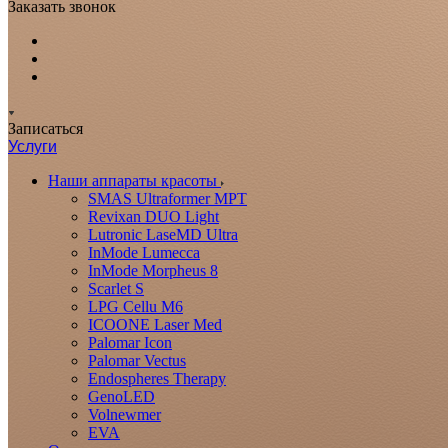
Заказать звонок
Записаться
Услуги
Наши аппараты красоты
SMAS Ultraformer MPT
Revixan DUO Light
Lutronic LaseMD Ultra
InMode Lumecca
InMode Morpheus 8
Scarlet S
LPG Cellu M6
ICOONE Laser Med
Palomar Icon
Palomar Vectus
Endospheres Therapy
GenoLED
Volnewmer
EVA