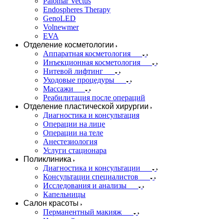
Palomar Vectus
Endospheres Therapy
GenoLED
Volnewmer
EVA
Отделение косметологии
Аппаратная косметология
Инъекционная косметология
Нитевой лифтинг
Уходовые процедуры
Массажи
Реабилитация после операций
Отделение пластической хирургии
Диагностика и консультация
Операции на лице
Операции на теле
Анестезиология
Услуги стационара
Поликлиника
Диагностика и консультации
Консультации специалистов
Исследования и анализы
Капельницы
Салон красоты
Перманентный макияж