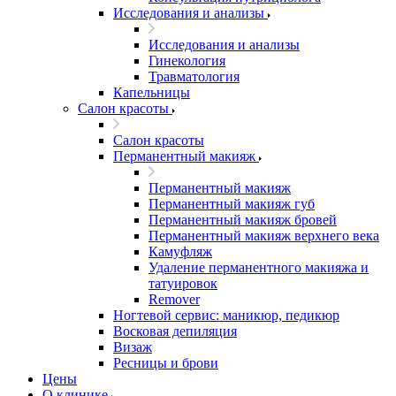
Исследования и анализы
Исследования и анализы
Гинекология
Травматология
Капельницы
Салон красоты
Салон красоты
Перманентный макияж
Перманентный макияж
Перманентный макияж губ
Перманентный макияж бровей
Перманентный макияж верхнего века
Камуфляж
Удаление перманентного макияжа и
татуировок
Remover
Ногтевой сервис: маникюр, педикюр
Восковая депиляция
Визаж
Ресницы и брови
Цены
О клинике