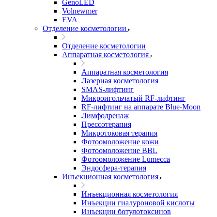
GenoLED
Volnewmer
EVA
Отделение косметологии
Отделение косметологии
Аппаратная косметология
Аппаратная косметология
Лазерная косметология
SMAS-лифтинг
Микроигольчатый RF-лифтинг
RF-лифтинг на аппарате Blue-Moon
Лимфодренаж
Прессотерапия
Микротоковая терапия
Фотоомоложение кожи
Фотоомоложение BBL
Фотоомоложение Lumecca
Эндосфера-терапия
Инъекционная косметология
Инъекционная косметология
Инъекции гиалуроновой кислоты
Инъекции ботулотоксинов