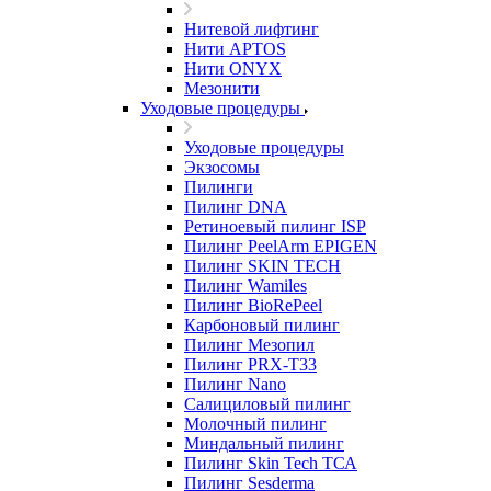
Нитевой лифтинг
Нити APTOS
Нити ONYX
Мезонити
Уходовые процедуры
Уходовые процедуры
Экзосомы
Пилинги
Пилинг DNA
Ретиноевый пилинг ISP
Пилинг PeelArm EPIGEN
Пилинг SKIN TECH
Пилинг Wamiles
Пилинг BioRePeel
Карбоновый пилинг
Пилинг Мезопил
Пилинг PRX-T33
Пилинг Nano
Салициловый пилинг
Молочный пилинг
Миндальный пилинг
Пилинг Skin Tech ТСА
Пилинг Sesderma