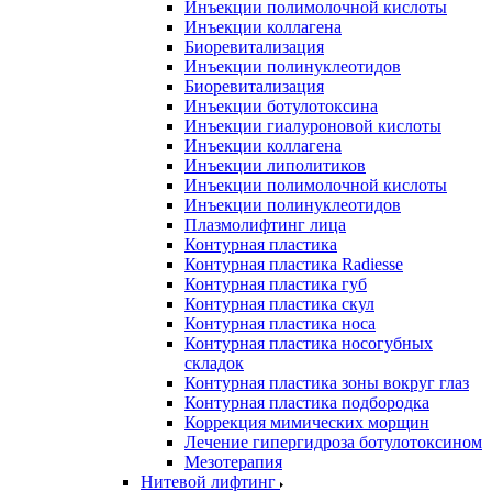
Инъекции полимолочной кислоты
Инъекции коллагена
Биоревитализация
Инъекции полинуклеотидов
Биоревитализация
Инъекции ботулотоксина
Инъекции гиалуроновой кислоты
Инъекции коллагена
Инъекции липолитиков
Инъекции полимолочной кислоты
Инъекции полинуклеотидов
Плазмолифтинг лица
Контурная пластика
Контурная пластика Radiesse
Контурная пластика губ
Контурная пластика скул
Контурная пластика носа
Контурная пластика носогубных
складок
Контурная пластика зоны вокруг глаз
Контурная пластика подбородка
Коррекция мимических морщин
Лечение гипергидроза ботулотоксином
Мезотерапия
Нитевой лифтинг