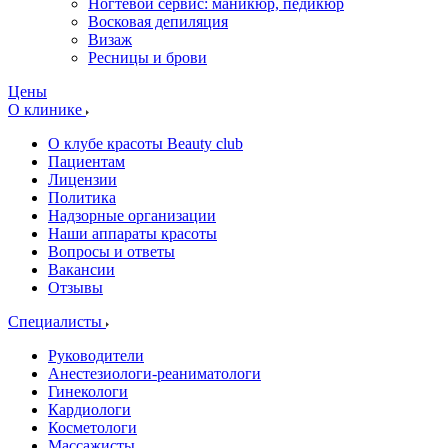
Ногтевой сервис: маникюр, педикюр
Восковая депиляция
Визаж
Ресницы и брови
Цены
О клинике
О клубе красоты Beauty club
Пациентам
Лицензии
Политика
Надзорные организации
Наши аппараты красоты
Вопросы и ответы
Вакансии
Отзывы
Специалисты
Руководители
Анестезиологи-реаниматологи
Гинекологи
Кардиологи
Косметологи
Массажисты