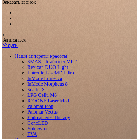
Заказать звонок
Записаться
Услуги
Наши аппараты красоты
SMAS Ultraformer MPT
Revixan DUO Light
Lutronic LaseMD Ultra
InMode Lumecca
InMode Morpheus 8
Scarlet S
LPG Cellu M6
ICOONE Laser Med
Palomar Icon
Palomar Vectus
Endospheres Therapy
GenoLED
Volnewmer
EVA