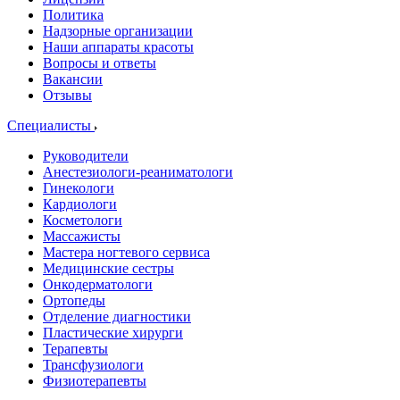
Политика
Надзорные организации
Наши аппараты красоты
Вопросы и ответы
Вакансии
Отзывы
Специалисты
Руководители
Анестезиологи-реаниматологи
Гинекологи
Кардиологи
Косметологи
Массажисты
Мастера ногтевого сервиса
Медицинские сестры
Онкодерматологи
Ортопеды
Отделение диагностики
Пластические хирурги
Терапевты
Трансфузиологи
Физиотерапевты