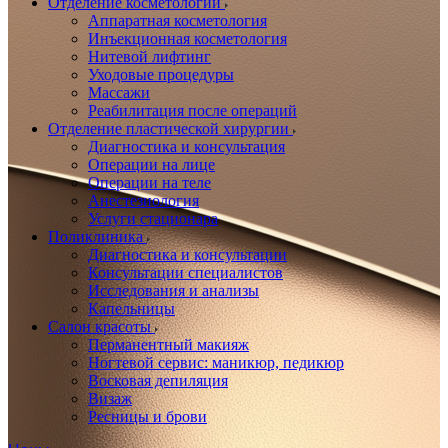
Отделение косметологии
Аппаратная косметология
Инъекционная косметология
Нитевой лифтинг
Уходовые процедуры
Массажи
Реабилитация после операций
Отделение пластической хирургии
Диагностика и консультация
Операции на лице
Операции на теле
Анестезиология
Услуги стационара
Поликлиника
Диагностика и консультации
Консультации специалистов
Исследования и анализы
Капельницы
Салон красоты
Перманентный макияж
Ногтевой сервис: маникюр, педикюр
Восковая депиляция
Визаж
Ресницы и брови