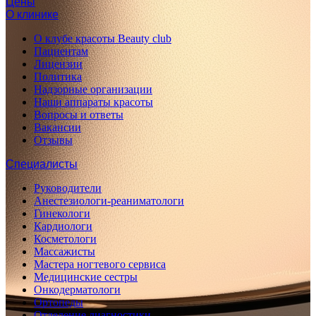
Цены
О клинике
О клубе красоты Beauty club
Пациентам
Лицензии
Политика
Надзорные организации
Наши аппараты красоты
Вопросы и ответы
Вакансии
Отзывы
Специалисты
Руководители
Анестезиологи-реаниматологи
Гинекологи
Кардиологи
Косметологи
Массажисты
Мастера ногтевого сервиса
Медицинские сестры
Онкодерматологи
Ортопеды
Отделение диагностики