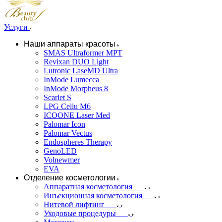
Услуги
Наши аппараты красоты
SMAS Ultraformer MPT
Revixan DUO Light
Lutronic LaseMD Ultra
InMode Lumecca
InMode Morpheus 8
Scarlet S
LPG Cellu M6
ICOONE Laser Med
Palomar Icon
Palomar Vectus
Endospheres Therapy
GenoLED
Volnewmer
EVA
Отделение косметологии
Аппаратная косметология
Инъекционная косметология
Нитевой лифтинг
Уходовые процедуры