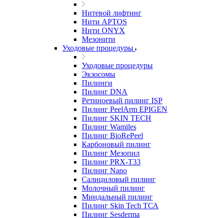
Нитевой лифтинг
Нити APTOS
Нити ONYX
Мезонити
Уходовые процедуры
Уходовые процедуры
Экзосомы
Пилинги
Пилинг DNA
Ретиноевый пилинг ISP
Пилинг PeelArm EPIGEN
Пилинг SKIN TECH
Пилинг Wamiles
Пилинг BioRePeel
Карбоновый пилинг
Пилинг Мезопил
Пилинг PRX-T33
Пилинг Nano
Салициловый пилинг
Молочный пилинг
Миндальный пилинг
Пилинг Skin Tech ТСА
Пилинг Sesderma