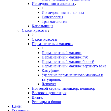
Исследования и анализы
Исследования и анализы
Гинекология
Травматология
Капельницы
Салон красоты
Салон красоты
Перманентный макияж
Перманентный макияж
Перманентный макияж губ
Перманентный макияж бровей
Перманентный макияж верхнего века
Камуфляж
Удаление перманентного макияжа и
татуировок
Remover
Ногтевой сервис: маникюр, педикюр
Восковая депиляция
Визаж
Ресницы и брови
Цены
О клинике