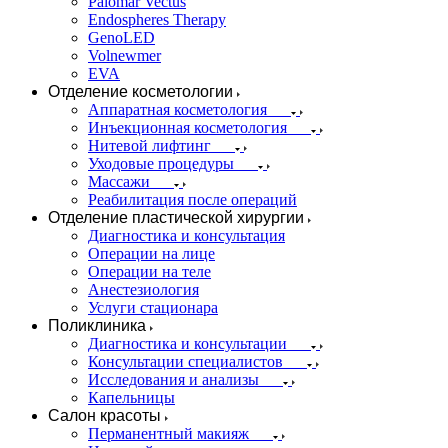
Palomar Vectus
Endospheres Therapy
GenoLED
Volnewmer
EVA
Отделение косметологии
Аппаратная косметология
Инъекционная косметология
Нитевой лифтинг
Уходовые процедуры
Массажи
Реабилитация после операций
Отделение пластической хирургии
Диагностика и консультация
Операции на лице
Операции на теле
Анестезиология
Услуги стационара
Поликлиника
Диагностика и консультации
Консультации специалистов
Исследования и анализы
Капельницы
Салон красоты
Перманентный макияж