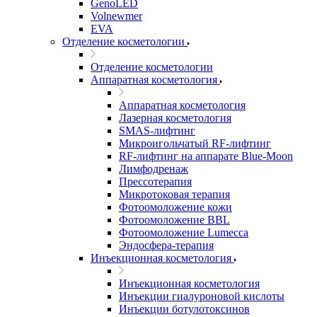
GenoLED
Volnewmer
EVA
Отделение косметологии
Отделение косметологии
Аппаратная косметология
Аппаратная косметология
Лазерная косметология
SMAS-лифтинг
Микроигольчатый RF-лифтинг
RF-лифтинг на аппарате Blue-Moon
Лимфодренаж
Прессотерапия
Микротоковая терапия
Фотоомоложение кожи
Фотоомоложение BBL
Фотоомоложение Lumecca
Эндосфера-терапия
Инъекционная косметология
Инъекционная косметология
Инъекции гиалуроновой кислоты
Инъекции ботулотоксинов