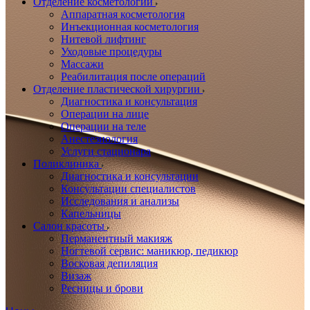
Отделение косметологии
Аппаратная косметология
Инъекционная косметология
Нитевой лифтинг
Уходовые процедуры
Массажи
Реабилитация после операций
Отделение пластической хирургии
Диагностика и консультация
Операции на лице
Операции на теле
Анестезиология
Услуги стационара
Поликлиника
Диагностика и консультации
Консультации специалистов
Исследования и анализы
Капельницы
Салон красоты
Перманентный макияж
Ногтевой сервис: маникюр, педикюр
Восковая депиляция
Визаж
Ресницы и брови