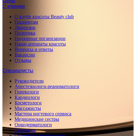
Цены
О клинике
О клубе красоты Beauty club
Пациентам
Лицензии
Политика
Надзорные организации
Наши аппараты красоты
Вопросы и ответы
Вакансии
Отзывы
Специалисты
Руководители
Анестезиологи-реаниматологи
Гинекологи
Кардиологи
Косметологи
Массажисты
Мастера ногтевого сервиса
Медицинские сестры
Онкодерматологи
Ортопеды
Отделение диагностики