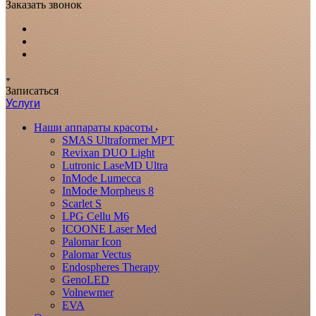
Заказать звонок
Записаться
Услуги
Наши аппараты красоты
SMAS Ultraformer MPT
Revixan DUO Light
Lutronic LaseMD Ultra
InMode Lumecca
InMode Morpheus 8
Scarlet S
LPG Cellu M6
ICOONE Laser Med
Palomar Icon
Palomar Vectus
Endospheres Therapy
GenoLED
Volnewmer
EVA