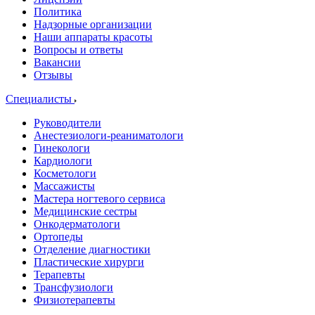
Политика
Надзорные организации
Наши аппараты красоты
Вопросы и ответы
Вакансии
Отзывы
Специалисты
Руководители
Анестезиологи-реаниматологи
Гинекологи
Кардиологи
Косметологи
Массажисты
Мастера ногтевого сервиса
Медицинские сестры
Онкодерматологи
Ортопеды
Отделение диагностики
Пластические хирурги
Терапевты
Трансфузиологи
Физиотерапевты