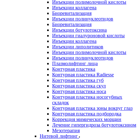
Инъекции полимолочной кислоты
Инъекции коллагена
Биоревитализация
Инъекции полинуклеотидов
Биоревитализация
Инъекции ботулотоксина
Инъекции гиалуроновой кислоты
Инъекции коллагена
Инъекции липолитиков
Инъекции полимолочной кислоты
Инъекции полинуклеотидов
Плазмолифтинг лица
Контурная пластика
Контурная пластика Radiesse
Контурная пластика губ
Контурная пластика скул
Контурная пластика носа
Контурная пластика носогубных
складок
Контурная пластика зоны вокруг глаз
Контурная пластика подбородка
Коррекция мимических морщин
Лечение гипергидроза ботулотоксином
Мезотерапия
Нитевой лифтинг