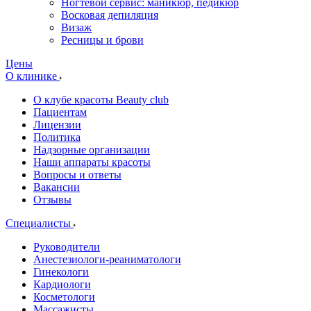
Ногтевой сервис: маникюр, педикюр
Восковая депиляция
Визаж
Ресницы и брови
Цены
О клинике
О клубе красоты Beauty club
Пациентам
Лицензии
Политика
Надзорные организации
Наши аппараты красоты
Вопросы и ответы
Вакансии
Отзывы
Специалисты
Руководители
Анестезиологи-реаниматологи
Гинекологи
Кардиологи
Косметологи
Массажисты