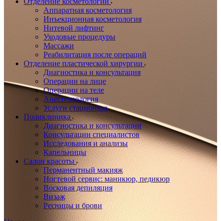
Отделение косметологии
Аппаратная косметология
Инъекционная косметология
Нитевой лифтинг
Уходовые процедуры
Массажи
Реабилитация после операций
Отделение пластической хирургии
Диагностика и консультация
Операции на лице
Операции на теле
Анестезиология
Услуги стационара
Поликлиника
Диагностика и консультации
Консультации специалистов
Исследования и анализы
Капельницы
Салон красоты
Перманентный макияж
Ногтевой сервис: маникюр, педикюр
Восковая депиляция
Визаж
Ресницы и брови