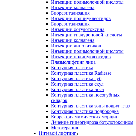
Инъекции полимолочной кислоты
Инъекции коллагена
Биоревитализация
Инъекции полинуклеотидов
Биоревитализация
Инъекции ботулотоксина
Инъекции гиалуроновой кислоты
Инъекции коллагена
Инъекции липолитиков
Инъекции полимолочной кислоты
Инъекции полинуклеотидов
Плазмолифтинг лица
Контурная пластика
Контурная пластика Radiesse
Контурная пластика губ
Контурная пластика скул
Контурная пластика носа
Контурная пластика носогубных
складок
Контурная пластика зоны вокруг глаз
Контурная пластика подбородка
Коррекция мимических морщин
Лечение гипергидроза ботулотоксином
Мезотерапия
Нитевой лифтинг