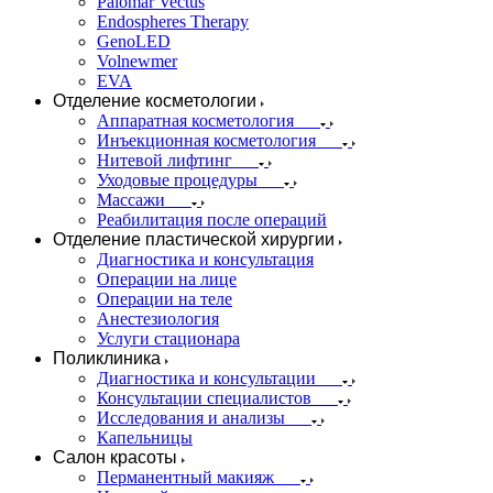
Palomar Vectus
Endospheres Therapy
GenoLED
Volnewmer
EVA
Отделение косметологии
Аппаратная косметология
Инъекционная косметология
Нитевой лифтинг
Уходовые процедуры
Массажи
Реабилитация после операций
Отделение пластической хирургии
Диагностика и консультация
Операции на лице
Операции на теле
Анестезиология
Услуги стационара
Поликлиника
Диагностика и консультации
Консультации специалистов
Исследования и анализы
Капельницы
Салон красоты
Перманентный макияж