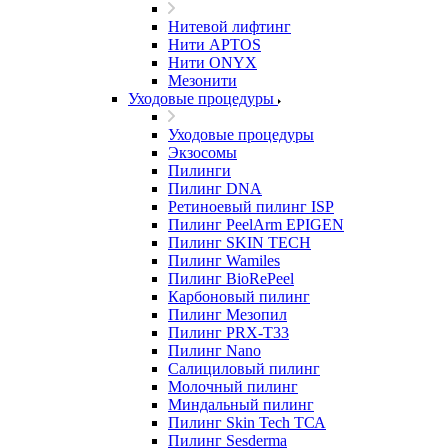
Нитевой лифтинг
Нити APTOS
Нити ONYX
Мезонити
Уходовые процедуры
Уходовые процедуры
Экзосомы
Пилинги
Пилинг DNA
Ретиноевый пилинг ISP
Пилинг PeelArm EPIGEN
Пилинг SKIN TECH
Пилинг Wamiles
Пилинг BioRePeel
Карбоновый пилинг
Пилинг Мезопил
Пилинг PRX-T33
Пилинг Nano
Салициловый пилинг
Молочный пилинг
Миндальный пилинг
Пилинг Skin Tech ТСА
Пилинг Sesderma