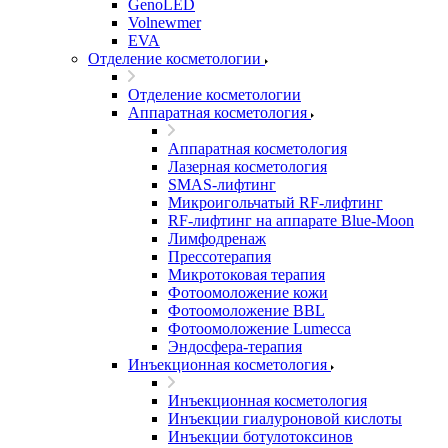
GenoLED
Volnewmer
EVA
Отделение косметологии
Отделение косметологии
Аппаратная косметология
Аппаратная косметология
Лазерная косметология
SMAS-лифтинг
Микроигольчатый RF-лифтинг
RF-лифтинг на аппарате Blue-Moon
Лимфодренаж
Прессотерапия
Микротоковая терапия
Фотоомоложение кожи
Фотоомоложение BBL
Фотоомоложение Lumecca
Эндосфера-терапия
Инъекционная косметология
Инъекционная косметология
Инъекции гиалуроновой кислоты
Инъекции ботулотоксинов