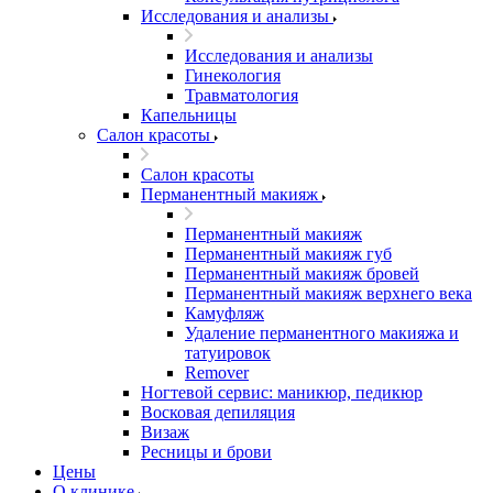
Исследования и анализы
Исследования и анализы
Гинекология
Травматология
Капельницы
Салон красоты
Салон красоты
Перманентный макияж
Перманентный макияж
Перманентный макияж губ
Перманентный макияж бровей
Перманентный макияж верхнего века
Камуфляж
Удаление перманентного макияжа и
татуировок
Remover
Ногтевой сервис: маникюр, педикюр
Восковая депиляция
Визаж
Ресницы и брови
Цены
О клинике