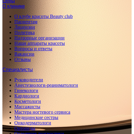
Цены
О клинике
О клубе красоты Beauty club
Пациентам
Лицензии
Политика
Надзорные организации
Наши аппараты красоты
Вопросы и ответы
Вакансии
Отзывы
Специалисты
Руководители
Анестезиологи-реаниматологи
Гинекологи
Кардиологи
Косметологи
Массажисты
Мастера ногтевого сервиса
Медицинские сестры
Онкодерматологи
Ортопеды
Отделение диагностики