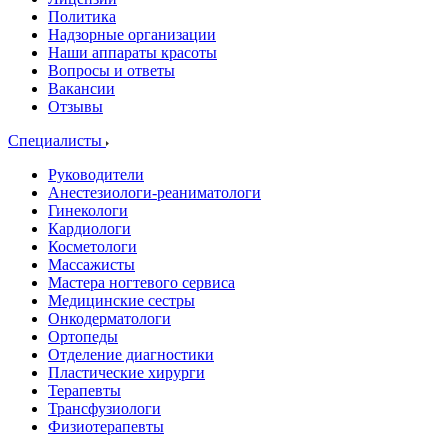
Политика
Надзорные организации
Наши аппараты красоты
Вопросы и ответы
Вакансии
Отзывы
Специалисты
Руководители
Анестезиологи-реаниматологи
Гинекологи
Кардиологи
Косметологи
Массажисты
Мастера ногтевого сервиса
Медицинские сестры
Онкодерматологи
Ортопеды
Отделение диагностики
Пластические хирурги
Терапевты
Трансфузиологи
Физиотерапевты