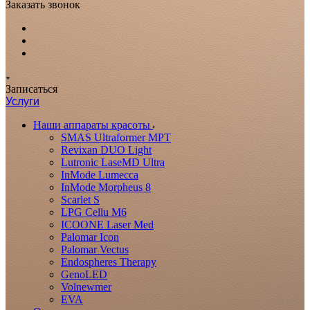
Заказать звонок
Записаться
Услуги
Наши аппараты красоты
SMAS Ultraformer MPT
Revixan DUO Light
Lutronic LaseMD Ultra
InMode Lumecca
InMode Morpheus 8
Scarlet S
LPG Cellu M6
ICOONE Laser Med
Palomar Icon
Palomar Vectus
Endospheres Therapy
GenoLED
Volnewmer
EVA