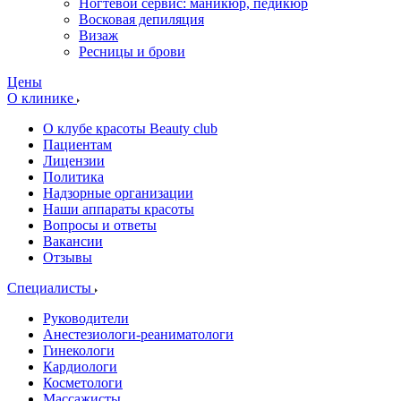
Ногтевой сервис: маникюр, педикюр
Восковая депиляция
Визаж
Ресницы и брови
Цены
О клинике
О клубе красоты Beauty club
Пациентам
Лицензии
Политика
Надзорные организации
Наши аппараты красоты
Вопросы и ответы
Вакансии
Отзывы
Специалисты
Руководители
Анестезиологи-реаниматологи
Гинекологи
Кардиологи
Косметологи
Массажисты