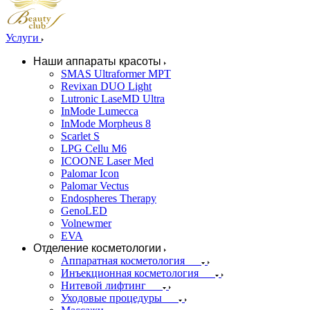
Услуги
Наши аппараты красоты
SMAS Ultraformer MPT
Revixan DUO Light
Lutronic LaseMD Ultra
InMode Lumecca
InMode Morpheus 8
Scarlet S
LPG Cellu M6
ICOONE Laser Med
Palomar Icon
Palomar Vectus
Endospheres Therapy
GenoLED
Volnewmer
EVA
Отделение косметологии
Аппаратная косметология
Инъекционная косметология
Нитевой лифтинг
Уходовые процедуры