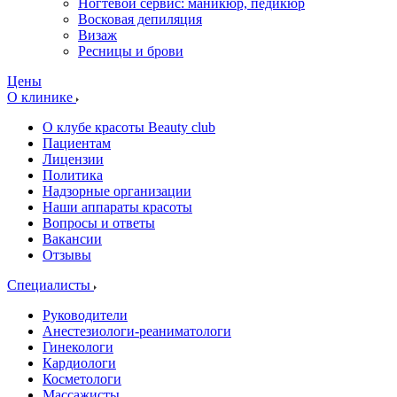
Ногтевой сервис: маникюр, педикюр
Восковая депиляция
Визаж
Ресницы и брови
Цены
О клинике
О клубе красоты Beauty club
Пациентам
Лицензии
Политика
Надзорные организации
Наши аппараты красоты
Вопросы и ответы
Вакансии
Отзывы
Специалисты
Руководители
Анестезиологи-реаниматологи
Гинекологи
Кардиологи
Косметологи
Массажисты