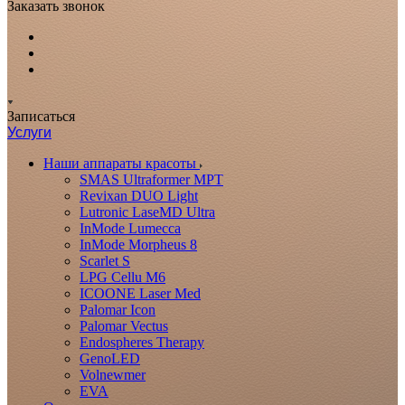
Заказать звонок
Записаться
Услуги
Наши аппараты красоты
SMAS Ultraformer MPT
Revixan DUO Light
Lutronic LaseMD Ultra
InMode Lumecca
InMode Morpheus 8
Scarlet S
LPG Cellu M6
ICOONE Laser Med
Palomar Icon
Palomar Vectus
Endospheres Therapy
GenoLED
Volnewmer
EVA