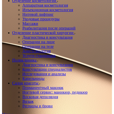
Отделение косметологии
Аппаратная косметология
Инъекционная косметология
Нитевой лифтинг
Уходовые процедуры
Массажи
Реабилитация после операций
Отделение пластической хирургии
Диагностика и консультация
Операции на лице
Операции на теле
Анестезиология
Услуги стационара
Поликлиника
Диагностика и консультации
Консультации специалистов
Исследования и анализы
Капельницы
Салон красоты
Перманентный макияж
Ногтевой сервис: маникюр, педикюр
Восковая депиляция
Визаж
Ресницы и брови