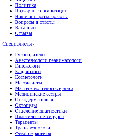
Политика
Надзорные организации
Наши аппараты красоты
Вопросы и ответы
Вакансии
Отзывы
Специалисты
Руководители
Анестезиологи-реаниматологи
Гинекологи
Кардиологи
Косметологи
Массажисты
Мастера ногтевого сервиса
Медицинские сестры
Онкодерматологи
Ортопеды
Отделение диагностики
Пластические хирурги
Терапевты
Трансфузиологи
Физиотерапевты