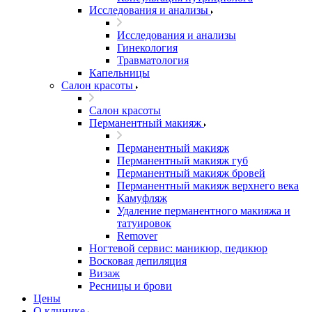
Исследования и анализы
Исследования и анализы
Гинекология
Травматология
Капельницы
Салон красоты
Салон красоты
Перманентный макияж
Перманентный макияж
Перманентный макияж губ
Перманентный макияж бровей
Перманентный макияж верхнего века
Камуфляж
Удаление перманентного макияжа и
татуировок
Remover
Ногтевой сервис: маникюр, педикюр
Восковая депиляция
Визаж
Ресницы и брови
Цены
О клинике