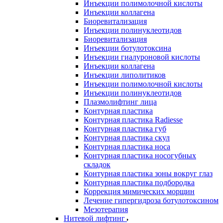
Инъекции полимолочной кислоты
Инъекции коллагена
Биоревитализация
Инъекции полинуклеотидов
Биоревитализация
Инъекции ботулотоксина
Инъекции гиалуроновой кислоты
Инъекции коллагена
Инъекции липолитиков
Инъекции полимолочной кислоты
Инъекции полинуклеотидов
Плазмолифтинг лица
Контурная пластика
Контурная пластика Radiesse
Контурная пластика губ
Контурная пластика скул
Контурная пластика носа
Контурная пластика носогубных
складок
Контурная пластика зоны вокруг глаз
Контурная пластика подбородка
Коррекция мимических морщин
Лечение гипергидроза ботулотоксином
Мезотерапия
Нитевой лифтинг