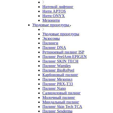
Нитевой лифтинг
Нити APTOS
Нити ONYX
Мезонити
Уходовые процедуры
Уходовые процедуры
Экзосомы
Пилинги
Пилинг DNA
Ретиноевый пилинг ISP
Пилинг PeelArm EPIGEN
Пилинг SKIN TECH
Пилинг Wamiles
Пилинг BioRePeel
Карбоновый пилинг
Пилинг Мезопил
Пилинг PRX-T33
Пилинг Nano
Салициловый пилинг
Молочный пилинг
Миндальный пилинг
Пилинг Skin Tech ТСА
Пилинг Sesderma