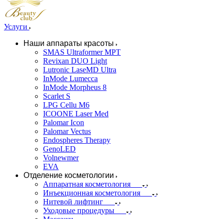
Услуги
Наши аппараты красоты
SMAS Ultraformer MPT
Revixan DUO Light
Lutronic LaseMD Ultra
InMode Lumecca
InMode Morpheus 8
Scarlet S
LPG Cellu M6
ICOONE Laser Med
Palomar Icon
Palomar Vectus
Endospheres Therapy
GenoLED
Volnewmer
EVA
Отделение косметологии
Аппаратная косметология
Инъекционная косметология
Нитевой лифтинг
Уходовые процедуры