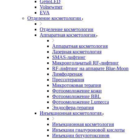
GenoLED
Volnewmer
EVA
Отделение косметологии
Отделение косметологии
Аппаратная косметология
Аппаратная косметология
Лазерная косметология
SMAS-лифтинг
Микроигольчатый RF-лифтинг
RF-лифтинг на аппарате Blue-Moon
Лимфодренаж
Прессотерапия
Микротоковая терапия
Фотоомоложение кожи
Фотоомоложение BBL
Фотоомоложение Lumecca
Эндосфера-терапия
Инъекционная косметология
Инъекционная косметология
Инъекции гиалуроновой кислоты
Инъекции ботулотоксинов