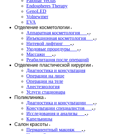
Palomar Vectus
Endospheres Therapy
GenoLED
Volnewmer
EVA
Отделение косметологии
Аппаратная косметология
Инъекционная косметология
Нитевой лифтинг
Уходовые процедуры
Массажи
Реабилитация после операций
Отделение пластической хирургии
Диагностика и консультация
Операции на лице
Операции на теле
Анестезиология
Услуги стационара
Поликлиника
Диагностика и консультации
Консультации специалистов
Исследования и анализы
Капельницы
Салон красоты
Перманентный макияж