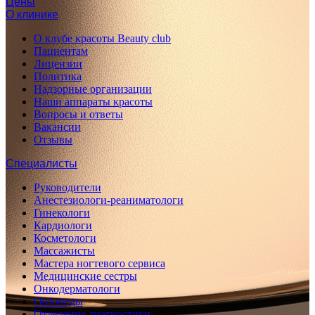
Цены
О клинике
О клубе красоты Beauty club
Пациентам
Лицензии
Политика
Надзорные организации
Наши аппараты красоты
Вопросы и ответы
Вакансии
Отзывы
Специалисты
Руководители
Анестезиологи-реаниматологи
Гинекологи
Кардиологи
Косметологи
Массажисты
Мастера ногтевого сервиса
Медицинские сестры
Онкодерматологи
Ортопеды
Отделение диагностики