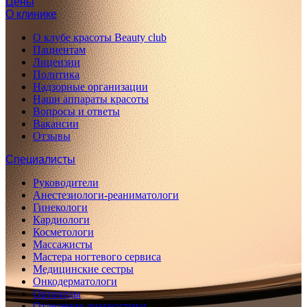
Цены
О клинике
О клубе красоты Beauty club
Пациентам
Лицензии
Политика
Надзорные организации
Наши аппараты красоты
Вопросы и ответы
Вакансии
Отзывы
Специалисты
Руководители
Анестезиологи-реаниматологи
Гинекологи
Кардиологи
Косметологи
Массажисты
Мастера ногтевого сервиса
Медицинские сестры
Онкодерматологи
Ортопеды
Отделение диагностики