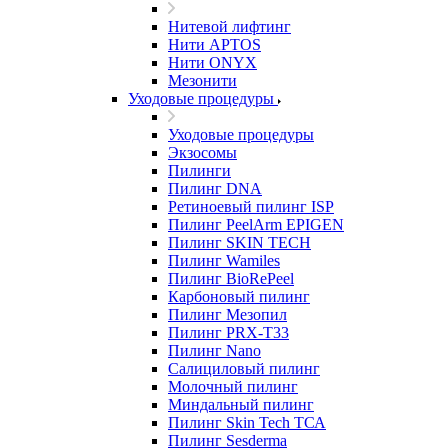
Нитевой лифтинг
Нити APTOS
Нити ONYX
Мезонити
Уходовые процедуры
Уходовые процедуры
Экзосомы
Пилинги
Пилинг DNA
Ретиноевый пилинг ISP
Пилинг PeelArm EPIGEN
Пилинг SKIN TECH
Пилинг Wamiles
Пилинг BioRePeel
Карбоновый пилинг
Пилинг Мезопил
Пилинг PRX-T33
Пилинг Nano
Салициловый пилинг
Молочный пилинг
Миндальный пилинг
Пилинг Skin Tech ТСА
Пилинг Sesderma