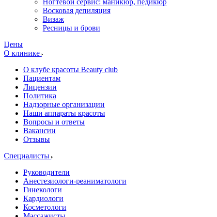
Ногтевой сервис: маникюр, педикюр
Восковая депиляция
Визаж
Ресницы и брови
Цены
О клинике
О клубе красоты Beauty club
Пациентам
Лицензии
Политика
Надзорные организации
Наши аппараты красоты
Вопросы и ответы
Вакансии
Отзывы
Специалисты
Руководители
Анестезиологи-реаниматологи
Гинекологи
Кардиологи
Косметологи
Массажисты