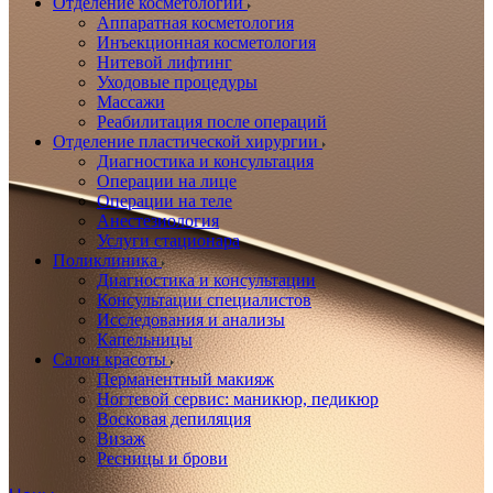
Отделение косметологии
Аппаратная косметология
Инъекционная косметология
Нитевой лифтинг
Уходовые процедуры
Массажи
Реабилитация после операций
Отделение пластической хирургии
Диагностика и консультация
Операции на лице
Операции на теле
Анестезиология
Услуги стационара
Поликлиника
Диагностика и консультации
Консультации специалистов
Исследования и анализы
Капельницы
Салон красоты
Перманентный макияж
Ногтевой сервис: маникюр, педикюр
Восковая депиляция
Визаж
Ресницы и брови