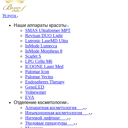
Услуги
Наши аппараты красоты
SMAS Ultraformer MPT
Revixan DUO Light
Lutronic LaseMD Ultra
InMode Lumecca
InMode Morpheus 8
Scarlet S
LPG Cellu M6
ICOONE Laser Med
Palomar Icon
Palomar Vectus
Endospheres Therapy
GenoLED
Volnewmer
EVA
Отделение косметологии
Аппаратная косметология
Инъекционная косметология
Нитевой лифтинг
Уходовые процедуры