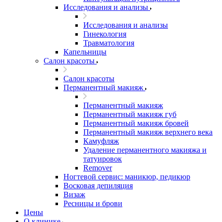
Исследования и анализы
Исследования и анализы
Гинекология
Травматология
Капельницы
Салон красоты
Салон красоты
Перманентный макияж
Перманентный макияж
Перманентный макияж губ
Перманентный макияж бровей
Перманентный макияж верхнего века
Камуфляж
Удаление перманентного макияжа и
татуировок
Remover
Ногтевой сервис: маникюр, педикюр
Восковая депиляция
Визаж
Ресницы и брови
Цены
О клинике