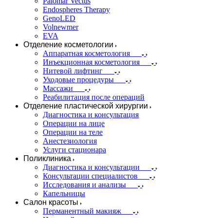
Palomar Vectus
Endospheres Therapy
GenoLED
Volnewmer
EVA
Отделение косметологии
Аппаратная косметология
Инъекционная косметология
Нитевой лифтинг
Уходовые процедуры
Массажи
Реабилитация после операций
Отделение пластической хирургии
Диагностика и консультация
Операции на лице
Операции на теле
Анестезиология
Услуги стационара
Поликлиника
Диагностика и консультации
Консультации специалистов
Исследования и анализы
Капельницы
Салон красоты
Перманентный макияж