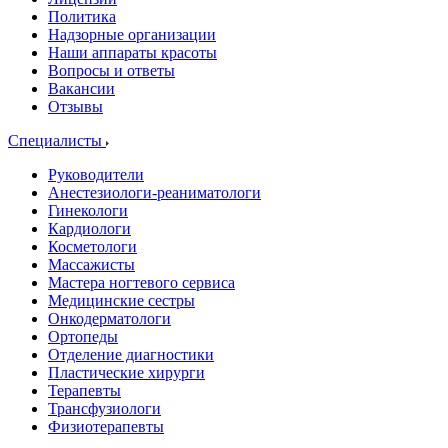
Политика
Надзорные организации
Наши аппараты красоты
Вопросы и ответы
Вакансии
Отзывы
Специалисты
Руководители
Анестезиологи-реаниматологи
Гинекологи
Кардиологи
Косметологи
Массажисты
Мастера ногтевого сервиса
Медицинские сестры
Онкодерматологи
Ортопеды
Отделение диагностики
Пластические хирурги
Терапевты
Трансфузиологи
Физиотерапевты