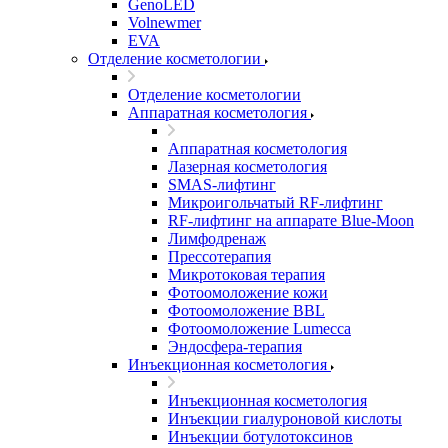
GenoLED
Volnewmer
EVA
Отделение косметологии
Отделение косметологии
Аппаратная косметология
Аппаратная косметология
Лазерная косметология
SMAS-лифтинг
Микроигольчатый RF-лифтинг
RF-лифтинг на аппарате Blue-Moon
Лимфодренаж
Прессотерапия
Микротоковая терапия
Фотоомоложение кожи
Фотоомоложение BBL
Фотоомоложение Lumecca
Эндосфера-терапия
Инъекционная косметология
Инъекционная косметология
Инъекции гиалуроновой кислоты
Инъекции ботулотоксинов