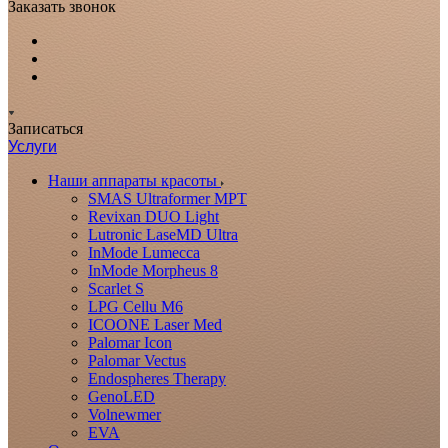
Заказать звонок
Записаться
Услуги
Наши аппараты красоты
SMAS Ultraformer MPT
Revixan DUO Light
Lutronic LaseMD Ultra
InMode Lumecca
InMode Morpheus 8
Scarlet S
LPG Cellu M6
ICOONE Laser Med
Palomar Icon
Palomar Vectus
Endospheres Therapy
GenoLED
Volnewmer
EVA