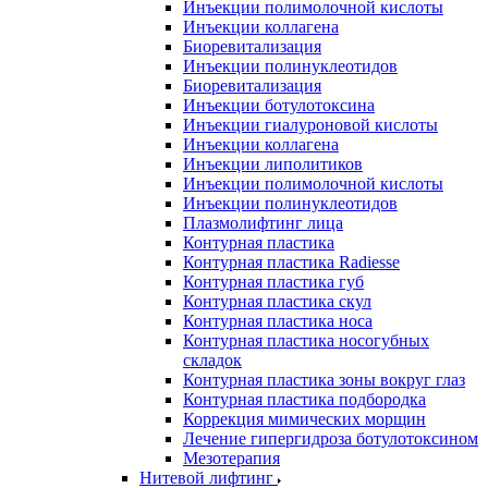
Инъекции полимолочной кислоты
Инъекции коллагена
Биоревитализация
Инъекции полинуклеотидов
Биоревитализация
Инъекции ботулотоксина
Инъекции гиалуроновой кислоты
Инъекции коллагена
Инъекции липолитиков
Инъекции полимолочной кислоты
Инъекции полинуклеотидов
Плазмолифтинг лица
Контурная пластика
Контурная пластика Radiesse
Контурная пластика губ
Контурная пластика скул
Контурная пластика носа
Контурная пластика носогубных
складок
Контурная пластика зоны вокруг глаз
Контурная пластика подбородка
Коррекция мимических морщин
Лечение гипергидроза ботулотоксином
Мезотерапия
Нитевой лифтинг