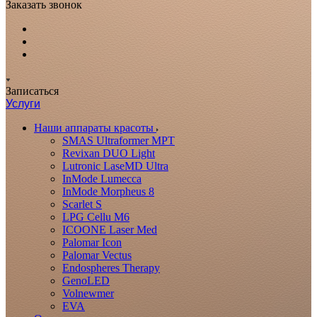
Заказать звонок
Записаться
Услуги
Наши аппараты красоты
SMAS Ultraformer MPT
Revixan DUO Light
Lutronic LaseMD Ultra
InMode Lumecca
InMode Morpheus 8
Scarlet S
LPG Cellu M6
ICOONE Laser Med
Palomar Icon
Palomar Vectus
Endospheres Therapy
GenoLED
Volnewmer
EVA