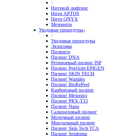
Нитевой лифтинг
Нити APTOS
Нити ONYX
Мезонити
Уходовые процедуры
Уходовые процедуры
Экзосомы
Пилинги
Пилинг DNA
Ретиноевый пилинг ISP
Пилинг PeelArm EPIGEN
Пилинг SKIN TECH
Пилинг Wamiles
Пилинг BioRePeel
Карбоновый пилинг
Пилинг Мезопил
Пилинг PRX-T33
Пилинг Nano
Салициловый пилинг
Молочный пилинг
Миндальный пилинг
Пилинг Skin Tech ТСА
Пилинг Sesderma