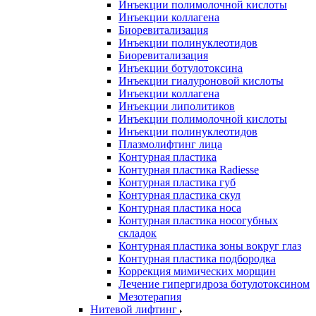
Инъекции полимолочной кислоты
Инъекции коллагена
Биоревитализация
Инъекции полинуклеотидов
Биоревитализация
Инъекции ботулотоксина
Инъекции гиалуроновой кислоты
Инъекции коллагена
Инъекции липолитиков
Инъекции полимолочной кислоты
Инъекции полинуклеотидов
Плазмолифтинг лица
Контурная пластика
Контурная пластика Radiesse
Контурная пластика губ
Контурная пластика скул
Контурная пластика носа
Контурная пластика носогубных
складок
Контурная пластика зоны вокруг глаз
Контурная пластика подбородка
Коррекция мимических морщин
Лечение гипергидроза ботулотоксином
Мезотерапия
Нитевой лифтинг