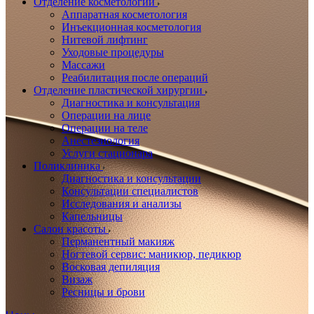
Отделение косметологии
Аппаратная косметология
Инъекционная косметология
Нитевой лифтинг
Уходовые процедуры
Массажи
Реабилитация после операций
Отделение пластической хирургии
Диагностика и консультация
Операции на лице
Операции на теле
Анестезиология
Услуги стационара
Поликлиника
Диагностика и консультации
Консультации специалистов
Исследования и анализы
Капельницы
Салон красоты
Перманентный макияж
Ногтевой сервис: маникюр, педикюр
Восковая депиляция
Визаж
Ресницы и брови