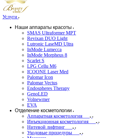
Услуги
Наши аппараты красоты
SMAS Ultraformer MPT
Revixan DUO Light
Lutronic LaseMD Ultra
InMode Lumecca
InMode Morpheus 8
Scarlet S
LPG Cellu M6
ICOONE Laser Med
Palomar Icon
Palomar Vectus
Endospheres Therapy
GenoLED
Volnewmer
EVA
Отделение косметологии
Аппаратная косметология
Инъекционная косметология
Нитевой лифтинг
Уходовые процедуры