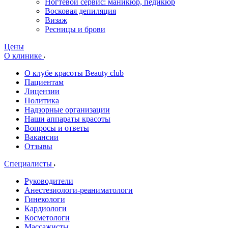
Ногтевой сервис: маникюр, педикюр
Восковая депиляция
Визаж
Ресницы и брови
Цены
О клинике
О клубе красоты Beauty club
Пациентам
Лицензии
Политика
Надзорные организации
Наши аппараты красоты
Вопросы и ответы
Вакансии
Отзывы
Специалисты
Руководители
Анестезиологи-реаниматологи
Гинекологи
Кардиологи
Косметологи
Массажисты