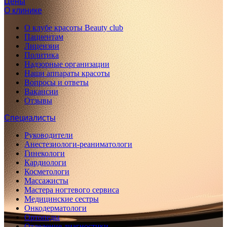
Цены
О клинике
О клубе красоты Beauty club
Пациентам
Лицензии
Политика
Надзорные организации
Наши аппараты красоты
Вопросы и ответы
Вакансии
Отзывы
Специалисты
Руководители
Анестезиологи-реаниматологи
Гинекологи
Кардиологи
Косметологи
Массажисты
Мастера ногтевого сервиса
Медицинские сестры
Онкодерматологи
Ортопеды
Отделение диагностики