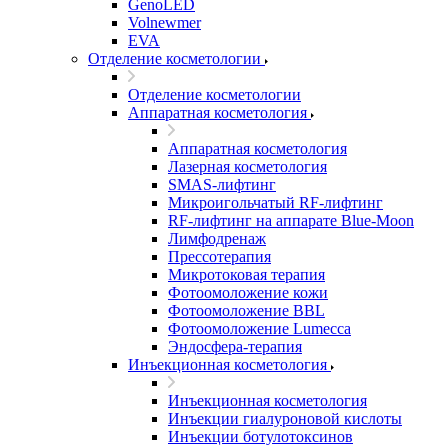
GenoLED
Volnewmer
EVA
Отделение косметологии
Отделение косметологии
Аппаратная косметология
Аппаратная косметология
Лазерная косметология
SMAS-лифтинг
Микроигольчатый RF-лифтинг
RF-лифтинг на аппарате Blue-Moon
Лимфодренаж
Прессотерапия
Микротоковая терапия
Фотоомоложение кожи
Фотоомоложение BBL
Фотоомоложение Lumecca
Эндосфера-терапия
Инъекционная косметология
Инъекционная косметология
Инъекции гиалуроновой кислоты
Инъекции ботулотоксинов