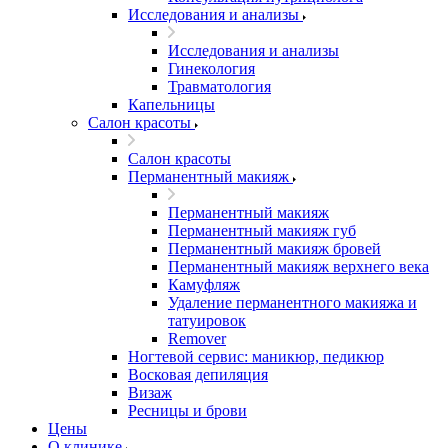
Исследования и анализы
Исследования и анализы
Гинекология
Травматология
Капельницы
Салон красоты
Салон красоты
Перманентный макияж
Перманентный макияж
Перманентный макияж губ
Перманентный макияж бровей
Перманентный макияж верхнего века
Камуфляж
Удаление перманентного макияжа и
татуировок
Remover
Ногтевой сервис: маникюр, педикюр
Восковая депиляция
Визаж
Ресницы и брови
Цены
О клинике