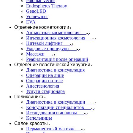
Palomar Vectus
Endospheres Therapy
GenoLED
Volnewmer
EVA
Отделение косметологии
Аппаратная косметология
Инъекционная косметология
Нитевой лифтинг
Уходовые процедуры
Массажи
Реабилитация после операций
Отделение пластической хирургии
Диагностика и консультация
Операции на лице
Операции на теле
Анестезиология
Услуги стационара
Поликлиника
Диагностика и консультации
Консультации специалистов
Исследования и анализы
Капельницы
Салон красоты
Перманентный макияж