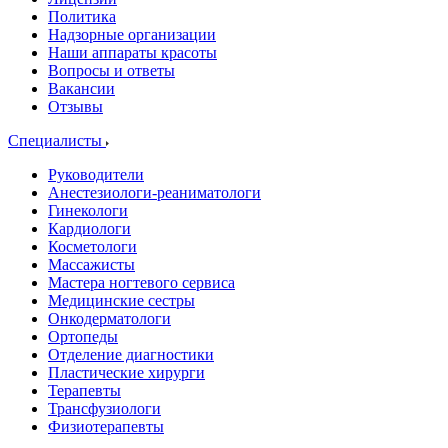
Политика
Надзорные организации
Наши аппараты красоты
Вопросы и ответы
Вакансии
Отзывы
Специалисты
Руководители
Анестезиологи-реаниматологи
Гинекологи
Кардиологи
Косметологи
Массажисты
Мастера ногтевого сервиса
Медицинские сестры
Онкодерматологи
Ортопеды
Отделение диагностики
Пластические хирурги
Терапевты
Трансфузиологи
Физиотерапевты