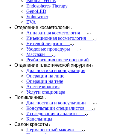
Palomar Vectus
Endospheres Therapy
GenoLED
Volnewmer
EVA
Отделение косметологии
Аппаратная косметология
Инъекционная косметология
Нитевой лифтинг
Уходовые процедуры
Массажи
Реабилитация после операций
Отделение пластической хирургии
Диагностика и консультация
Операции на лице
Операции на теле
Анестезиология
Услуги стационара
Поликлиника
Диагностика и консультации
Консультации специалистов
Исследования и анализы
Капельницы
Салон красоты
Перманентный макияж