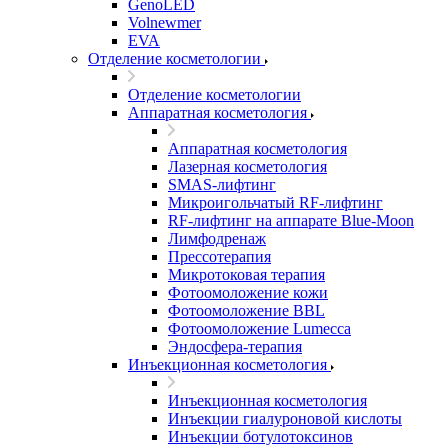
GenoLED
Volnewmer
EVA
Отделение косметологии
Отделение косметологии
Аппаратная косметология
Аппаратная косметология
Лазерная косметология
SMAS-лифтинг
Микроигольчатый RF-лифтинг
RF-лифтинг на аппарате Blue-Moon
Лимфодренаж
Прессотерапия
Микротоковая терапия
Фотоомоложение кожи
Фотоомоложение BBL
Фотоомоложение Lumecca
Эндосфера-терапия
Инъекционная косметология
Инъекционная косметология
Инъекции гиалуроновой кислоты
Инъекции ботулотоксинов