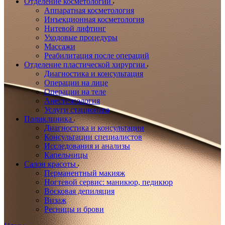
Отделение косметологии
Аппаратная косметология
Инъекционная косметология
Нитевой лифтинг
Уходовые процедуры
Массажи
Реабилитация после операций
Отделение пластической хирургии
Диагностика и консультация
Операции на лице
Операции на теле
Анестезиология
Услуги стационара
Поликлиника
Диагностика и консультации
Консультации специалистов
Исследования и анализы
Капельницы
Салон красоты
Перманентный макияж
Ногтевой сервис: маникюр, педикюр
Восковая депиляция
Визаж
Ресницы и брови