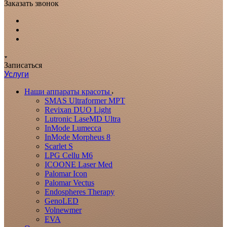
Заказать звонок
Записаться
Услуги
Наши аппараты красоты
SMAS Ultraformer MPT
Revixan DUO Light
Lutronic LaseMD Ultra
InMode Lumecca
InMode Morpheus 8
Scarlet S
LPG Cellu M6
ICOONE Laser Med
Palomar Icon
Palomar Vectus
Endospheres Therapy
GenoLED
Volnewmer
EVA