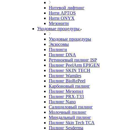
Нитевой лифтинг
Нити APTOS
Нити ONYX
Мезонити
Уходовые процедуры
Уходовые процедуры
Экзосомы
Пилинги
Пилинг DNA
Ретиноевый пилинг ISP
Пилинг PeelArm EPIGEN
Пилинг SKIN TECH
Пилинг Wamiles
Пилинг BioRePeel
Карбоновый пилинг
Пилинг Мезопил
Пилинг PRX-T33
Пилинг Nano
Салициловый пилинг
Молочный пилинг
Миндальный пилинг
Пилинг Skin Tech ТСА
Пилинг Sesderma