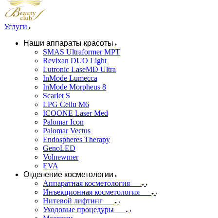
Услуги
Наши аппараты красоты
SMAS Ultraformer MPT
Revixan DUO Light
Lutronic LaseMD Ultra
InMode Lumecca
InMode Morpheus 8
Scarlet S
LPG Cellu M6
ICOONE Laser Med
Palomar Icon
Palomar Vectus
Endospheres Therapy
GenoLED
Volnewmer
EVA
Отделение косметологии
Аппаратная косметология
Инъекционная косметология
Нитевой лифтинг
Уходовые процедуры