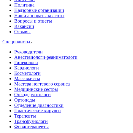
Политика
Надзорные организации
Наши аппараты красоты
Вопросы и ответы
Вакансии
Отзывы
Специалисты
Руководители
Анестезиологи-реаниматологи
Гинекологи
Кардиологи
Косметологи
Массажисты
Мастера ногтевого сервиса
Медицинские сестры
Онкодерматологи
Ортопеды
Отделение диагностики
Пластические хирурги
Терапевты
Трансфузиологи
Физиотерапевты