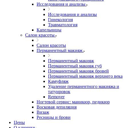
Исследования и анализы
Исследования и анализы
Гинекология
Травматология
Капельницы
Салон красоты
Салон красоты
Перманентный макияж
Перманентный макияж
Перманентный макияж губ
Перманентный макияж бровей
Перманентный макияж верхнего века
Камуфляж
Удаление перманентного макияжа и
татуировок
Remover
Ногтевой сервис: маникюр, педикюр
Восковая депиляция
Визаж
Ресницы и брови
Цены
О клинике