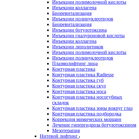
Инъекции полимолочной кислоты
Инъекции коллагена
Биоревитализация
Инъекции полинуклеотидов
Биоревитализация
Инъекции ботулотоксина
Инъекции гиалуроновой кислоты
Инъекции коллагена
Инъекции липолитиков
Инъекции полимолочной кислоты
Инъекции полинуклеотидов
Плазмолифтинг лица
Контурная пластика
Контурная пластика Radiesse
Контурная пластика губ
Контурная пластика скул
Контурная пластика носа
Контурная пластика носогубных
складок
Контурная пластика зоны вокруг глаз
Контурная пластика подбородка
Коррекция мимических морщин
Лечение гипергидроза ботулотоксином
Мезотерапия
Нитевой лифтинг