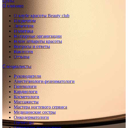
Цены
О клинике
О клубе красоты Beauty club
Пациентам
Лицензии
Политика
Надзорные организации
Наши аппараты красоты
Вопросы и ответы
Вакансии
Отзывы
Специалисты
Руководители
Анестезиологи-реаниматологи
Гинекологи
Кардиологи
Косметологи
Массажисты
Мастера ногтевого сервиса
Медицинские сестры
Онкодерматологи
Ортопеды
Отделение диагностики