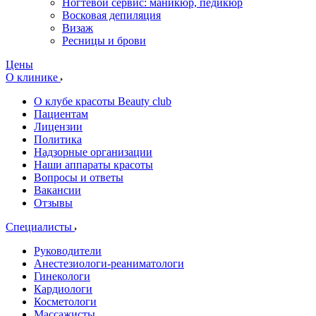
Ногтевой сервис: маникюр, педикюр
Восковая депиляция
Визаж
Ресницы и брови
Цены
О клинике
О клубе красоты Beauty club
Пациентам
Лицензии
Политика
Надзорные организации
Наши аппараты красоты
Вопросы и ответы
Вакансии
Отзывы
Специалисты
Руководители
Анестезиологи-реаниматологи
Гинекологи
Кардиологи
Косметологи
Массажисты