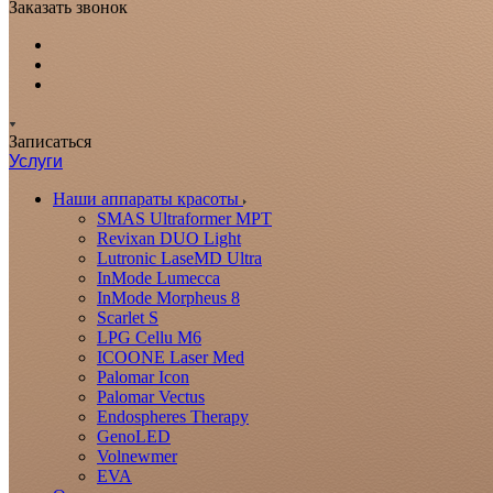
Заказать звонок
Записаться
Услуги
Наши аппараты красоты
SMAS Ultraformer MPT
Revixan DUO Light
Lutronic LaseMD Ultra
InMode Lumecca
InMode Morpheus 8
Scarlet S
LPG Cellu M6
ICOONE Laser Med
Palomar Icon
Palomar Vectus
Endospheres Therapy
GenoLED
Volnewmer
EVA