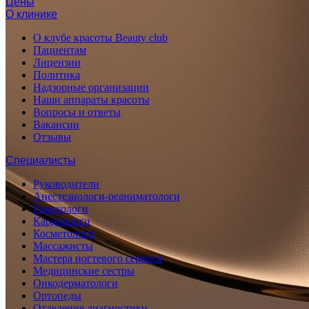
Цены
О клинике
О клубе красоты Beauty club
Пациентам
Лицензии
Политика
Надзорные организации
Наши аппараты красоты
Вопросы и ответы
Вакансии
Отзывы
Специалисты
Руководители
Анестезиологи-реаниматологи
Гинекологи
Кардиологи
Косметологи
Массажисты
Мастера ногтевого сервиса
Медицинские сестры
Онкодерматологи
Ортопеды
Отделение диагностики