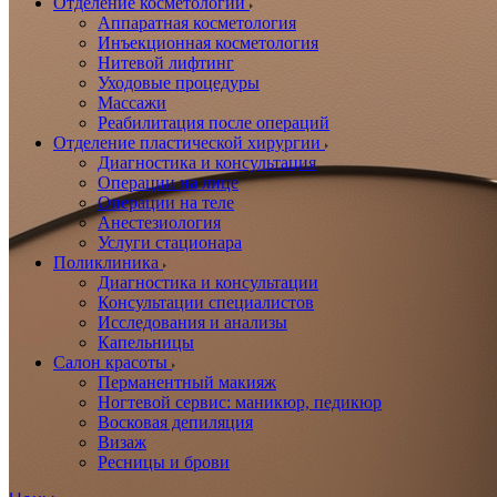
Отделение косметологии
Аппаратная косметология
Инъекционная косметология
Нитевой лифтинг
Уходовые процедуры
Массажи
Реабилитация после операций
Отделение пластической хирургии
Диагностика и консультация
Операции на лице
Операции на теле
Анестезиология
Услуги стационара
Поликлиника
Диагностика и консультации
Консультации специалистов
Исследования и анализы
Капельницы
Салон красоты
Перманентный макияж
Ногтевой сервис: маникюр, педикюр
Восковая депиляция
Визаж
Ресницы и брови