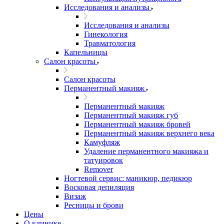
Исследования и анализы
Исследования и анализы
Гинекология
Травматология
Капельницы
Салон красоты
Салон красоты
Перманентный макияж
Перманентный макияж
Перманентный макияж губ
Перманентный макияж бровей
Перманентный макияж верхнего века
Камуфляж
Удаление перманентного макияжа и
татуировок
Remover
Ногтевой сервис: маникюр, педикюр
Восковая депиляция
Визаж
Ресницы и брови
Цены
О клинике