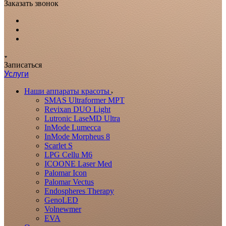
Заказать звонок
Записаться
Услуги
Наши аппараты красоты
SMAS Ultraformer MPT
Revixan DUO Light
Lutronic LaseMD Ultra
InMode Lumecca
InMode Morpheus 8
Scarlet S
LPG Cellu M6
ICOONE Laser Med
Palomar Icon
Palomar Vectus
Endospheres Therapy
GenoLED
Volnewmer
EVA