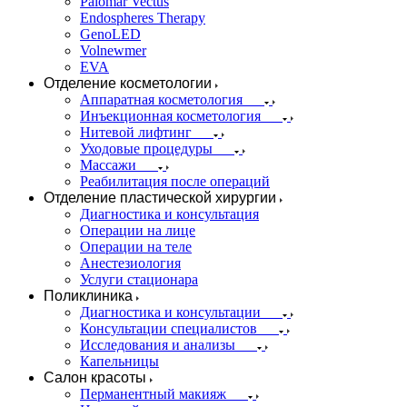
Palomar Vectus
Endospheres Therapy
GenoLED
Volnewmer
EVA
Отделение косметологии
Аппаратная косметология
Инъекционная косметология
Нитевой лифтинг
Уходовые процедуры
Массажи
Реабилитация после операций
Отделение пластической хирургии
Диагностика и консультация
Операции на лице
Операции на теле
Анестезиология
Услуги стационара
Поликлиника
Диагностика и консультации
Консультации специалистов
Исследования и анализы
Капельницы
Салон красоты
Перманентный макияж