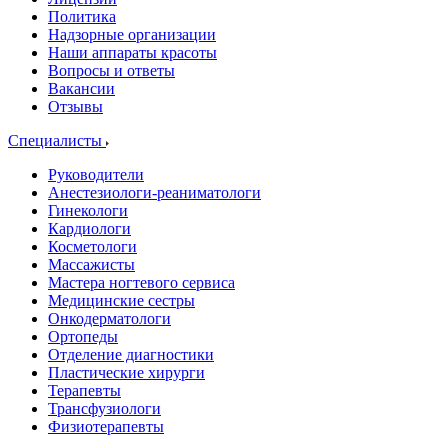
Политика
Надзорные организации
Наши аппараты красоты
Вопросы и ответы
Вакансии
Отзывы
Специалисты
Руководители
Анестезиологи-реаниматологи
Гинекологи
Кардиологи
Косметологи
Массажисты
Мастера ногтевого сервиса
Медицинские сестры
Онкодерматологи
Ортопеды
Отделение диагностики
Пластические хирурги
Терапевты
Трансфузиологи
Физиотерапевты