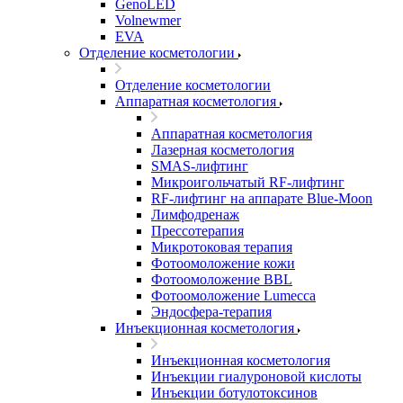
GenoLED
Volnewmer
EVA
Отделение косметологии
Отделение косметологии
Аппаратная косметология
Аппаратная косметология
Лазерная косметология
SMAS-лифтинг
Микроигольчатый RF-лифтинг
RF-лифтинг на аппарате Blue-Moon
Лимфодренаж
Прессотерапия
Микротоковая терапия
Фотоомоложение кожи
Фотоомоложение BBL
Фотоомоложение Lumecca
Эндосфера-терапия
Инъекционная косметология
Инъекционная косметология
Инъекции гиалуроновой кислоты
Инъекции ботулотоксинов