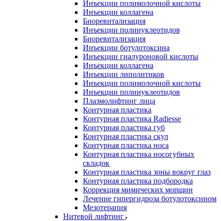
Инъекции полимолочной кислоты
Инъекции коллагена
Биоревитализация
Инъекции полинуклеотидов
Биоревитализация
Инъекции ботулотоксина
Инъекции гиалуроновой кислоты
Инъекции коллагена
Инъекции липолитиков
Инъекции полимолочной кислоты
Инъекции полинуклеотидов
Плазмолифтинг лица
Контурная пластика
Контурная пластика Radiesse
Контурная пластика губ
Контурная пластика скул
Контурная пластика носа
Контурная пластика носогубных
складок
Контурная пластика зоны вокруг глаз
Контурная пластика подбородка
Коррекция мимических морщин
Лечение гипергидроза ботулотоксином
Мезотерапия
Нитевой лифтинг