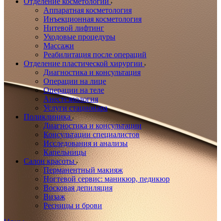
Отделение косметологии
Аппаратная косметология
Инъекционная косметология
Нитевой лифтинг
Уходовые процедуры
Массажи
Реабилитация после операций
Отделение пластической хирургии
Диагностика и консультация
Операции на лице
Операции на теле
Анестезиология
Услуги стационара
Поликлиника
Диагностика и консультации
Консультации специалистов
Исследования и анализы
Капельницы
Салон красоты
Перманентный макияж
Ногтевой сервис: маникюр, педикюр
Восковая депиляция
Визаж
Ресницы и брови