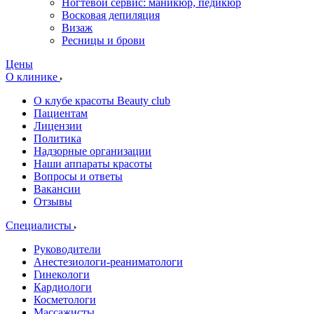
Ногтевой сервис: маникюр, педикюр
Восковая депиляция
Визаж
Ресницы и брови
Цены
О клинике
О клубе красоты Beauty club
Пациентам
Лицензии
Политика
Надзорные организации
Наши аппараты красоты
Вопросы и ответы
Вакансии
Отзывы
Специалисты
Руководители
Анестезиологи-реаниматологи
Гинекологи
Кардиологи
Косметологи
Массажисты