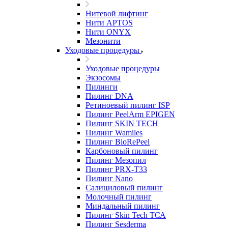
Нитевой лифтинг
Нити APTOS
Нити ONYX
Мезонити
Уходовые процедуры
Уходовые процедуры
Экзосомы
Пилинги
Пилинг DNA
Ретиноевый пилинг ISP
Пилинг PeelArm EPIGEN
Пилинг SKIN TECH
Пилинг Wamiles
Пилинг BioRePeel
Карбоновый пилинг
Пилинг Мезопил
Пилинг PRX-T33
Пилинг Nano
Салициловый пилинг
Молочный пилинг
Миндальный пилинг
Пилинг Skin Tech ТСА
Пилинг Sesderma