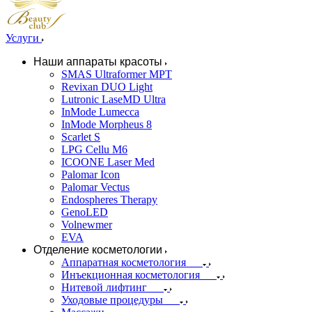
Услуги
Наши аппараты красоты
SMAS Ultraformer MPT
Revixan DUO Light
Lutronic LaseMD Ultra
InMode Lumecca
InMode Morpheus 8
Scarlet S
LPG Cellu M6
ICOONE Laser Med
Palomar Icon
Palomar Vectus
Endospheres Therapy
GenoLED
Volnewmer
EVA
Отделение косметологии
Аппаратная косметология
Инъекционная косметология
Нитевой лифтинг
Уходовые процедуры