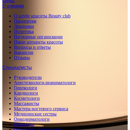
Цены
О клинике
О клубе красоты Beauty club
Пациентам
Лицензии
Политика
Надзорные организации
Наши аппараты красоты
Вопросы и ответы
Вакансии
Отзывы
Специалисты
Руководители
Анестезиологи-реаниматологи
Гинекологи
Кардиологи
Косметологи
Массажисты
Мастера ногтевого сервиса
Медицинские сестры
Онкодерматологи
Ортопеды
Отделение диагностики