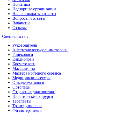
Политика
Надзорные организации
Наши аппараты красоты
Вопросы и ответы
Вакансии
Отзывы
Специалисты
Руководители
Анестезиологи-реаниматологи
Гинекологи
Кардиологи
Косметологи
Массажисты
Мастера ногтевого сервиса
Медицинские сестры
Онкодерматологи
Ортопеды
Отделение диагностики
Пластические хирурги
Терапевты
Трансфузиологи
Физиотерапевты