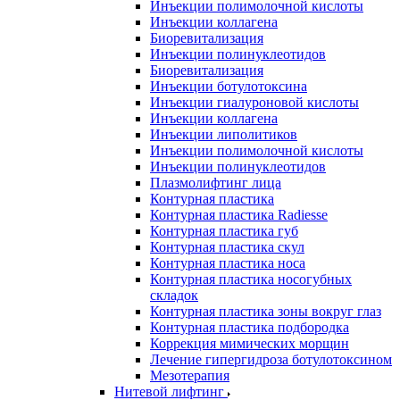
Инъекции полимолочной кислоты
Инъекции коллагена
Биоревитализация
Инъекции полинуклеотидов
Биоревитализация
Инъекции ботулотоксина
Инъекции гиалуроновой кислоты
Инъекции коллагена
Инъекции липолитиков
Инъекции полимолочной кислоты
Инъекции полинуклеотидов
Плазмолифтинг лица
Контурная пластика
Контурная пластика Radiesse
Контурная пластика губ
Контурная пластика скул
Контурная пластика носа
Контурная пластика носогубных
складок
Контурная пластика зоны вокруг глаз
Контурная пластика подбородка
Коррекция мимических морщин
Лечение гипергидроза ботулотоксином
Мезотерапия
Нитевой лифтинг