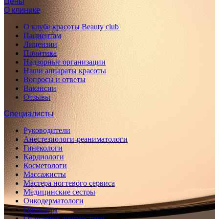
Цены
О клинике
О клубе красоты Beauty club
Пациентам
Лицензии
Политика
Надзорные организации
Наши аппараты красоты
Вопросы и ответы
Вакансии
Отзывы
Специалисты
Руководители
Анестезиологи-реаниматологи
Гинекологи
Кардиологи
Косметологи
Массажисты
Мастера ногтевого сервиса
Медицинские сестры
Онкодерматологи
Ортопеды
Отделение диагностики