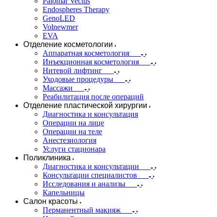
Palomar Vectus
Endospheres Therapy
GenoLED
Volnewmer
EVA
Отделение косметологии
Аппаратная косметология
Инъекционная косметология
Нитевой лифтинг
Уходовые процедуры
Массажи
Реабилитация после операций
Отделение пластической хирургии
Диагностика и консультация
Операции на лице
Операции на теле
Анестезиология
Услуги стационара
Поликлиника
Диагностика и консультации
Консультации специалистов
Исследования и анализы
Капельницы
Салон красоты
Перманентный макияж