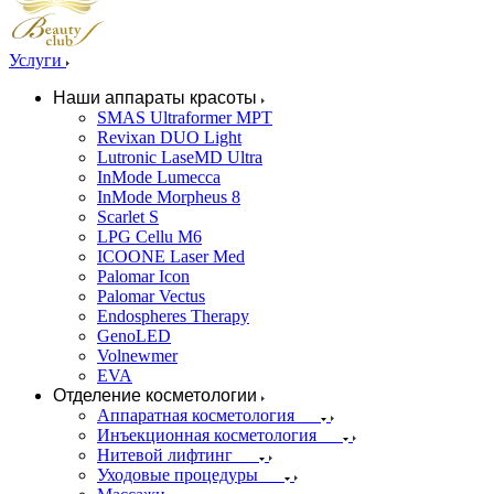
Услуги
Наши аппараты красоты
SMAS Ultraformer MPT
Revixan DUO Light
Lutronic LaseMD Ultra
InMode Lumecca
InMode Morpheus 8
Scarlet S
LPG Cellu M6
ICOONE Laser Med
Palomar Icon
Palomar Vectus
Endospheres Therapy
GenoLED
Volnewmer
EVA
Отделение косметологии
Аппаратная косметология
Инъекционная косметология
Нитевой лифтинг
Уходовые процедуры