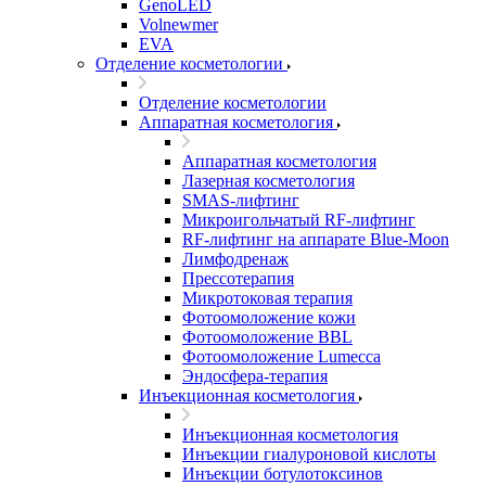
GenoLED
Volnewmer
EVA
Отделение косметологии
Отделение косметологии
Аппаратная косметология
Аппаратная косметология
Лазерная косметология
SMAS-лифтинг
Микроигольчатый RF-лифтинг
RF-лифтинг на аппарате Blue-Moon
Лимфодренаж
Прессотерапия
Микротоковая терапия
Фотоомоложение кожи
Фотоомоложение BBL
Фотоомоложение Lumecca
Эндосфера-терапия
Инъекционная косметология
Инъекционная косметология
Инъекции гиалуроновой кислоты
Инъекции ботулотоксинов