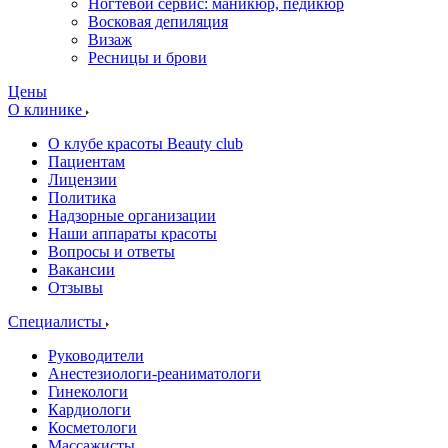
Ногтевой сервис: маникюр, педикюр
Восковая депиляция
Визаж
Ресницы и брови
Цены
О клинике
О клубе красоты Beauty club
Пациентам
Лицензии
Политика
Надзорные организации
Наши аппараты красоты
Вопросы и ответы
Вакансии
Отзывы
Специалисты
Руководители
Анестезиологи-реаниматологи
Гинекологи
Кардиологи
Косметологи
Массажисты