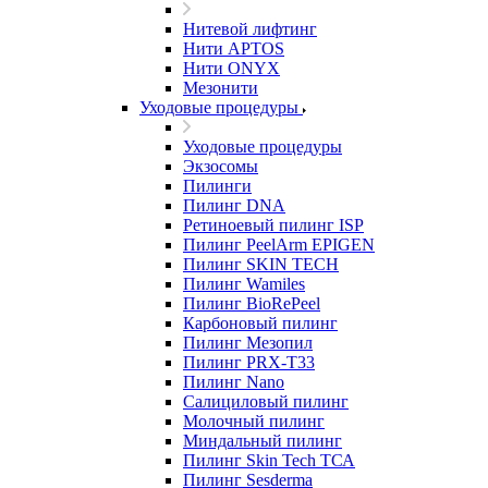
Нитевой лифтинг
Нити APTOS
Нити ONYX
Мезонити
Уходовые процедуры
Уходовые процедуры
Экзосомы
Пилинги
Пилинг DNA
Ретиноевый пилинг ISP
Пилинг PeelArm EPIGEN
Пилинг SKIN TECH
Пилинг Wamiles
Пилинг BioRePeel
Карбоновый пилинг
Пилинг Мезопил
Пилинг PRX-T33
Пилинг Nano
Салициловый пилинг
Молочный пилинг
Миндальный пилинг
Пилинг Skin Tech ТСА
Пилинг Sesderma