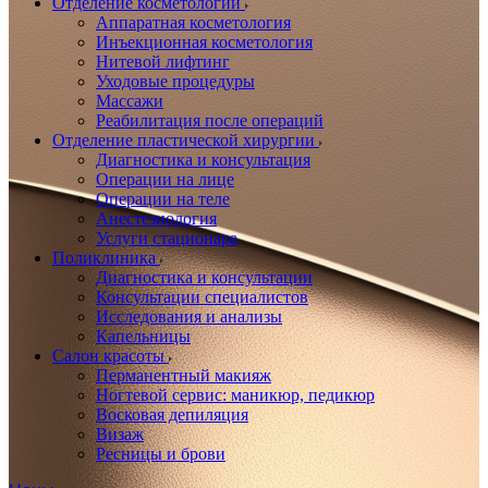
Отделение косметологии
Аппаратная косметология
Инъекционная косметология
Нитевой лифтинг
Уходовые процедуры
Массажи
Реабилитация после операций
Отделение пластической хирургии
Диагностика и консультация
Операции на лице
Операции на теле
Анестезиология
Услуги стационара
Поликлиника
Диагностика и консультации
Консультации специалистов
Исследования и анализы
Капельницы
Салон красоты
Перманентный макияж
Ногтевой сервис: маникюр, педикюр
Восковая депиляция
Визаж
Ресницы и брови