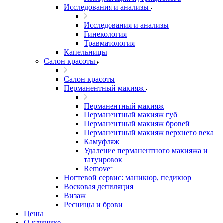
Исследования и анализы
Исследования и анализы
Гинекология
Травматология
Капельницы
Салон красоты
Салон красоты
Перманентный макияж
Перманентный макияж
Перманентный макияж губ
Перманентный макияж бровей
Перманентный макияж верхнего века
Камуфляж
Удаление перманентного макияжа и
татуировок
Remover
Ногтевой сервис: маникюр, педикюр
Восковая депиляция
Визаж
Ресницы и брови
Цены
О клинике