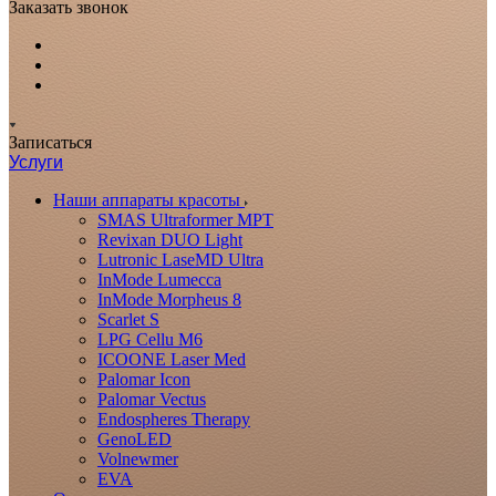
Заказать звонок
Записаться
Услуги
Наши аппараты красоты
SMAS Ultraformer MPT
Revixan DUO Light
Lutronic LaseMD Ultra
InMode Lumecca
InMode Morpheus 8
Scarlet S
LPG Cellu M6
ICOONE Laser Med
Palomar Icon
Palomar Vectus
Endospheres Therapy
GenoLED
Volnewmer
EVA