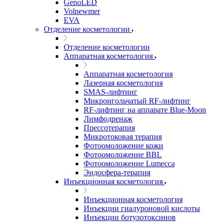
GenoLED
Volnewmer
EVA
Отделение косметологии
Отделение косметологии
Аппаратная косметология
Аппаратная косметология
Лазерная косметология
SMAS-лифтинг
Микроигольчатый RF-лифтинг
RF-лифтинг на аппарате Blue-Moon
Лимфодренаж
Прессотерапия
Микротоковая терапия
Фотоомоложение кожи
Фотоомоложение BBL
Фотоомоложение Lumecca
Эндосфера-терапия
Инъекционная косметология
Инъекционная косметология
Инъекции гиалуроновой кислоты
Инъекции ботулотоксинов