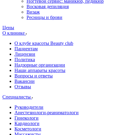
Ногтевой сервис: маникюр, педикюр
Восковая депиляция
Визаж
Ресницы и брови
Цены
О клинике
О клубе красоты Beauty club
Пациентам
Лицензии
Политика
Надзорные организации
Наши аппараты красоты
Вопросы и ответы
Вакансии
Отзывы
Специалисты
Руководители
Анестезиологи-реаниматологи
Гинекологи
Кардиологи
Косметологи
Массажисты