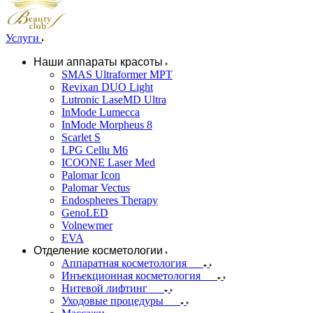
Услуги
Наши аппараты красоты
SMAS Ultraformer MPT
Revixan DUO Light
Lutronic LaseMD Ultra
InMode Lumecca
InMode Morpheus 8
Scarlet S
LPG Cellu M6
ICOONE Laser Med
Palomar Icon
Palomar Vectus
Endospheres Therapy
GenoLED
Volnewmer
EVA
Отделение косметологии
Аппаратная косметология
Инъекционная косметология
Нитевой лифтинг
Уходовые процедуры