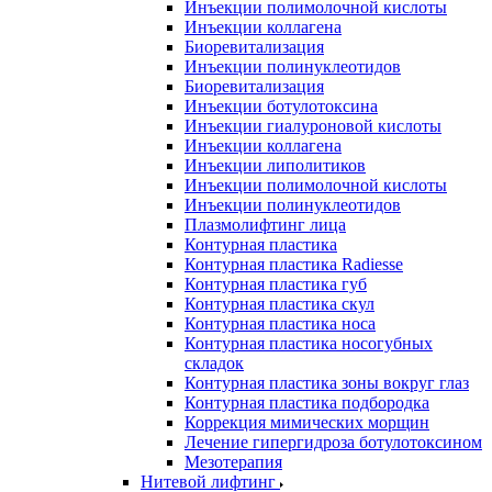
Инъекции полимолочной кислоты
Инъекции коллагена
Биоревитализация
Инъекции полинуклеотидов
Биоревитализация
Инъекции ботулотоксина
Инъекции гиалуроновой кислоты
Инъекции коллагена
Инъекции липолитиков
Инъекции полимолочной кислоты
Инъекции полинуклеотидов
Плазмолифтинг лица
Контурная пластика
Контурная пластика Radiesse
Контурная пластика губ
Контурная пластика скул
Контурная пластика носа
Контурная пластика носогубных
складок
Контурная пластика зоны вокруг глаз
Контурная пластика подбородка
Коррекция мимических морщин
Лечение гипергидроза ботулотоксином
Мезотерапия
Нитевой лифтинг