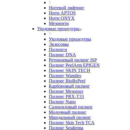
Нитевой лифтинг
Нити APTOS
Нити ONYX
Мезонити
Уходовые процедуры
Уходовые процедуры
Экзосомы
Пилинги
Пилинг DNA
Ретиноевый пилинг ISP
Пилинг PeelArm EPIGEN
Пилинг SKIN TECH
Пилинг Wamiles
Пилинг BioRePeel
Карбоновый пилинг
Пилинг Мезопил
Пилинг PRX-T33
Пилинг Nano
Салициловый пилинг
Молочный пилинг
Миндальный пилинг
Пилинг Skin Tech ТСА
Пилинг Sesderma