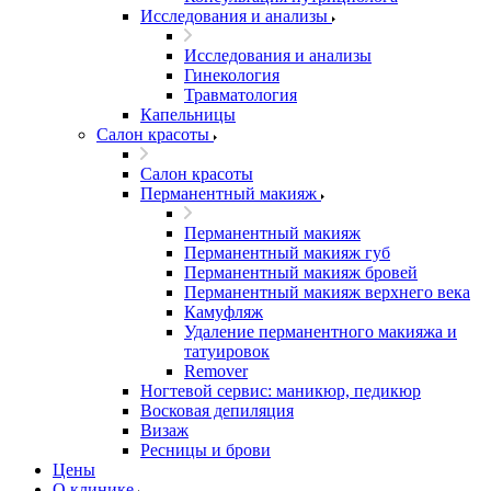
Исследования и анализы
Исследования и анализы
Гинекология
Травматология
Капельницы
Салон красоты
Салон красоты
Перманентный макияж
Перманентный макияж
Перманентный макияж губ
Перманентный макияж бровей
Перманентный макияж верхнего века
Камуфляж
Удаление перманентного макияжа и
татуировок
Remover
Ногтевой сервис: маникюр, педикюр
Восковая депиляция
Визаж
Ресницы и брови
Цены
О клинике