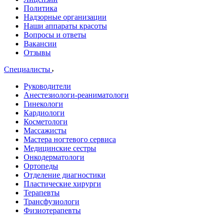
Политика
Надзорные организации
Наши аппараты красоты
Вопросы и ответы
Вакансии
Отзывы
Специалисты
Руководители
Анестезиологи-реаниматологи
Гинекологи
Кардиологи
Косметологи
Массажисты
Мастера ногтевого сервиса
Медицинские сестры
Онкодерматологи
Ортопеды
Отделение диагностики
Пластические хирурги
Терапевты
Трансфузиологи
Физиотерапевты