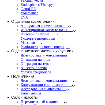
Palomar Vectus
Endospheres Therapy
GenoLED
Volnewmer
EVA
Отделение косметологии
Аппаратная косметология
Инъекционная косметология
Нитевой лифтинг
Уходовые процедуры
Массажи
Реабилитация после операций
Отделение пластической хирургии
Диагностика и консультация
Операции на лице
Операции на теле
Анестезиология
Услуги стационара
Поликлиника
Диагностика и консультации
Консультации специалистов
Исследования и анализы
Капельницы
Салон красоты
Перманентный макияж