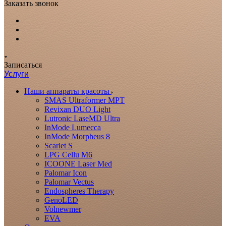
Заказать звонок
Записаться
Услуги
Наши аппараты красоты
SMAS Ultraformer MPT
Revixan DUO Light
Lutronic LaseMD Ultra
InMode Lumecca
InMode Morpheus 8
Scarlet S
LPG Cellu M6
ICOONE Laser Med
Palomar Icon
Palomar Vectus
Endospheres Therapy
GenoLED
Volnewmer
EVA