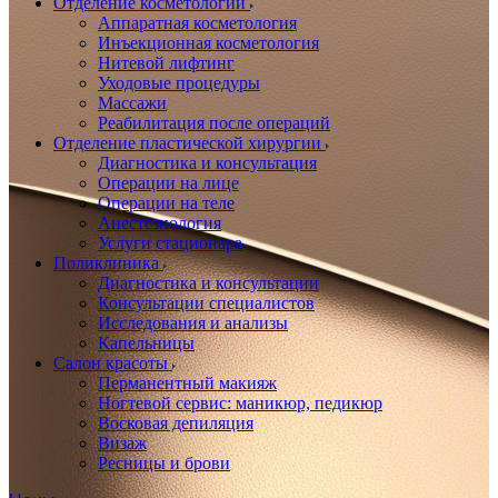
Отделение косметологии
Аппаратная косметология
Инъекционная косметология
Нитевой лифтинг
Уходовые процедуры
Массажи
Реабилитация после операций
Отделение пластической хирургии
Диагностика и консультация
Операции на лице
Операции на теле
Анестезиология
Услуги стационара
Поликлиника
Диагностика и консультации
Консультации специалистов
Исследования и анализы
Капельницы
Салон красоты
Перманентный макияж
Ногтевой сервис: маникюр, педикюр
Восковая депиляция
Визаж
Ресницы и брови