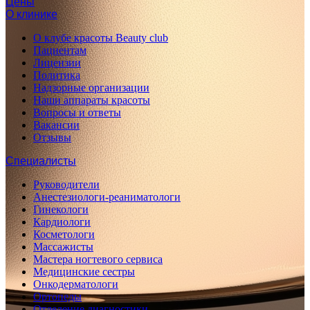
Цены
О клинике
О клубе красоты Beauty club
Пациентам
Лицензии
Политика
Надзорные организации
Наши аппараты красоты
Вопросы и ответы
Вакансии
Отзывы
Специалисты
Руководители
Анестезиологи-реаниматологи
Гинекологи
Кардиологи
Косметологи
Массажисты
Мастера ногтевого сервиса
Медицинские сестры
Онкодерматологи
Ортопеды
Отделение диагностики