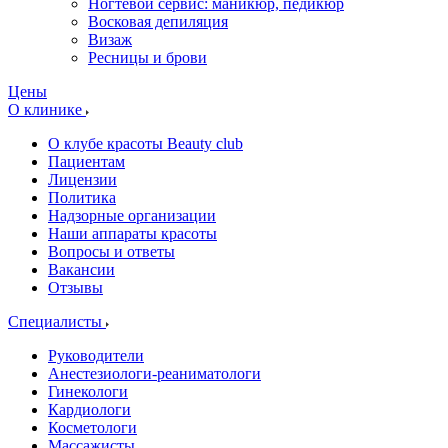
Ногтевой сервис: маникюр, педикюр
Восковая депиляция
Визаж
Ресницы и брови
Цены
О клинике
О клубе красоты Beauty club
Пациентам
Лицензии
Политика
Надзорные организации
Наши аппараты красоты
Вопросы и ответы
Вакансии
Отзывы
Специалисты
Руководители
Анестезиологи-реаниматологи
Гинекологи
Кардиологи
Косметологи
Массажисты