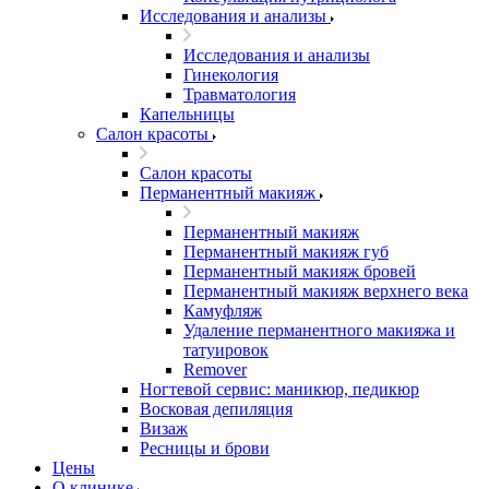
Исследования и анализы
Исследования и анализы
Гинекология
Травматология
Капельницы
Салон красоты
Салон красоты
Перманентный макияж
Перманентный макияж
Перманентный макияж губ
Перманентный макияж бровей
Перманентный макияж верхнего века
Камуфляж
Удаление перманентного макияжа и
татуировок
Remover
Ногтевой сервис: маникюр, педикюр
Восковая депиляция
Визаж
Ресницы и брови
Цены
О клинике