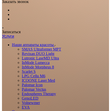
Заказать звонок
Записаться
Услуги
Наши аппараты красоты
SMAS Ultraformer MPT
Revixan DUO Light
Lutronic LaseMD Ultra
InMode Lumecca
InMode Morpheus 8
Scarlet S
LPG Cellu M6
ICOONE Laser Med
Palomar Icon
Palomar Vectus
Endospheres Therapy
GenoLED
Volnewmer
EVA