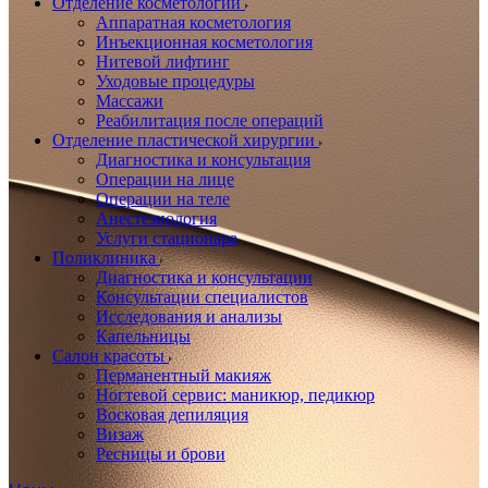
Отделение косметологии
Аппаратная косметология
Инъекционная косметология
Нитевой лифтинг
Уходовые процедуры
Массажи
Реабилитация после операций
Отделение пластической хирургии
Диагностика и консультация
Операции на лице
Операции на теле
Анестезиология
Услуги стационара
Поликлиника
Диагностика и консультации
Консультации специалистов
Исследования и анализы
Капельницы
Салон красоты
Перманентный макияж
Ногтевой сервис: маникюр, педикюр
Восковая депиляция
Визаж
Ресницы и брови