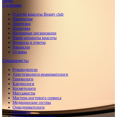
Цены
О клинике
О клубе красоты Beauty club
Пациентам
Лицензии
Политика
Надзорные организации
Наши аппараты красоты
Вопросы и ответы
Вакансии
Отзывы
Специалисты
Руководители
Анестезиологи-реаниматологи
Гинекологи
Кардиологи
Косметологи
Массажисты
Мастера ногтевого сервиса
Медицинские сестры
Онкодерматологи
Ортопеды
Отделение диагностики