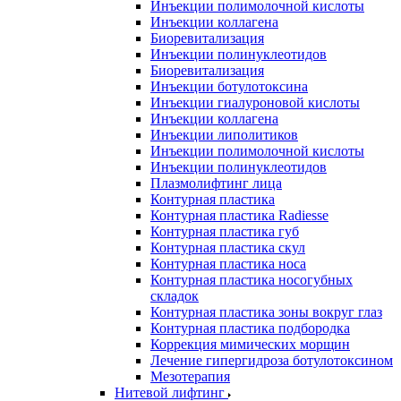
Инъекции полимолочной кислоты
Инъекции коллагена
Биоревитализация
Инъекции полинуклеотидов
Биоревитализация
Инъекции ботулотоксина
Инъекции гиалуроновой кислоты
Инъекции коллагена
Инъекции липолитиков
Инъекции полимолочной кислоты
Инъекции полинуклеотидов
Плазмолифтинг лица
Контурная пластика
Контурная пластика Radiesse
Контурная пластика губ
Контурная пластика скул
Контурная пластика носа
Контурная пластика носогубных
складок
Контурная пластика зоны вокруг глаз
Контурная пластика подбородка
Коррекция мимических морщин
Лечение гипергидроза ботулотоксином
Мезотерапия
Нитевой лифтинг