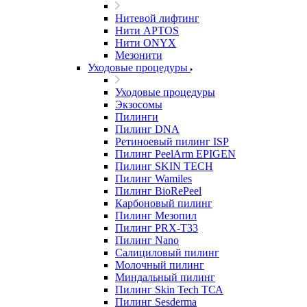
Нитевой лифтинг
Нити APTOS
Нити ONYX
Мезонити
Уходовые процедуры
Уходовые процедуры
Экзосомы
Пилинги
Пилинг DNA
Ретиноевый пилинг ISP
Пилинг PeelArm EPIGEN
Пилинг SKIN TECH
Пилинг Wamiles
Пилинг BioRePeel
Карбоновый пилинг
Пилинг Мезопил
Пилинг PRX-T33
Пилинг Nano
Салициловый пилинг
Молочный пилинг
Миндальный пилинг
Пилинг Skin Tech ТСА
Пилинг Sesderma