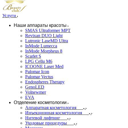
Услуги
Наши аппараты красоты
SMAS Ultraformer MPT
Revixan DUO Light
Lutronic LaseMD Ultra
InMode Lumecca
InMode Morpheus 8
Scarlet S
LPG Cellu M6
ICOONE Laser Med
Palomar Icon
Palomar Vectus
Endospheres Therapy
GenoLED
Volnewmer
EVA
Отделение косметологии
Аппаратная косметология
Инъекционная косметология
Нитевой лифтинг
Уходовые процедуры