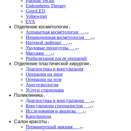
Palomar Vectus
Endospheres Therapy
GenoLED
Volnewmer
EVA
Отделение косметологии
Аппаратная косметология
Инъекционная косметология
Нитевой лифтинг
Уходовые процедуры
Массажи
Реабилитация после операций
Отделение пластической хирургии
Диагностика и консультация
Операции на лице
Операции на теле
Анестезиология
Услуги стационара
Поликлиника
Диагностика и консультации
Консультации специалистов
Исследования и анализы
Капельницы
Салон красоты
Перманентный макияж