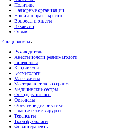
Политика
Надзорные организации
Наши аппараты красоты
Вопросы и ответы
Вакансии
Отзывы
Специалисты
Руководители
Анестезиологи-реаниматологи
Гинекологи
Кардиологи
Косметологи
Массажисты
Мастера ногтевого сервиса
Медицинские сестры
Онкодерматологи
Ортопеды
Отделение диагностики
Пластические хирурги
Терапевты
Трансфузиологи
Физиотерапевты