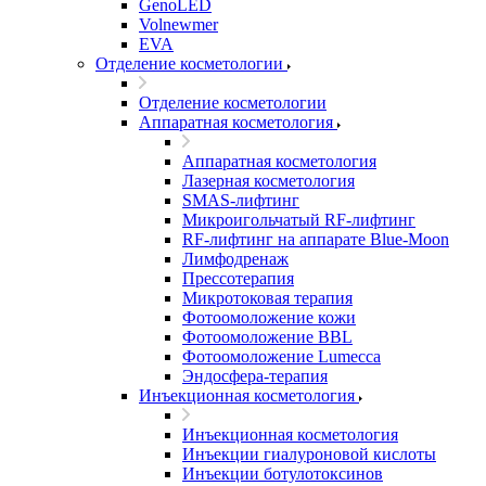
GenoLED
Volnewmer
EVA
Отделение косметологии
Отделение косметологии
Аппаратная косметология
Аппаратная косметология
Лазерная косметология
SMAS-лифтинг
Микроигольчатый RF-лифтинг
RF-лифтинг на аппарате Blue-Moon
Лимфодренаж
Прессотерапия
Микротоковая терапия
Фотоомоложение кожи
Фотоомоложение BBL
Фотоомоложение Lumecca
Эндосфера-терапия
Инъекционная косметология
Инъекционная косметология
Инъекции гиалуроновой кислоты
Инъекции ботулотоксинов