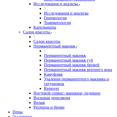
Исследования и анализы
Исследования и анализы
Гинекология
Травматология
Капельницы
Салон красоты
Салон красоты
Перманентный макияж
Перманентный макияж
Перманентный макияж губ
Перманентный макияж бровей
Перманентный макияж верхнего века
Камуфляж
Удаление перманентного макияжа и
татуировок
Remover
Ногтевой сервис: маникюр, педикюр
Восковая депиляция
Визаж
Ресницы и брови
Цены
О клинике