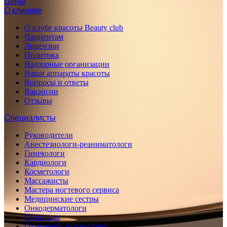
Цены
О клинике
О клубе красоты Beauty club
Пациентам
Лицензии
Политика
Надзорные организации
Наши аппараты красоты
Вопросы и ответы
Вакансии
Отзывы
Специалисты
Руководители
Анестезиологи-реаниматологи
Гинекологи
Кардиологи
Косметологи
Массажисты
Мастера ногтевого сервиса
Медицинские сестры
Онкодерматологи
Ортопеды
Отделение диагностики