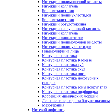
Инъекции полимолочной кислоты
Инъекции коллагена
Биоревитализация
Инъекции полинуклеотидов
Биоревитализация
Инъекции ботулотоксина
Инъекции гиалуроновой кислоты
Инъекции коллагена
Инъекции липолитиков
Инъекции полимолочной кислоты
Инъекции полинуклеотидов
Плазмолифтинг лица
Контурная пластика
Контурная пластика Radiesse
Контурная пластика губ
Контурная пластика скул
Контурная пластика носа
Контурная пластика носогубных
складок
Контурная пластика зоны вокруг глаз
Контурная пластика подбородка
Коррекция мимических морщин
Лечение гипергидроза ботулотоксином
Мезотерапия
Нитевой лифтинг