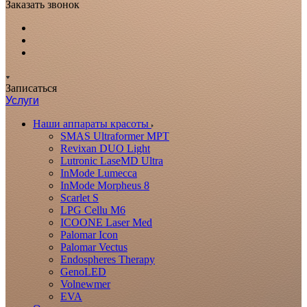
Заказать звонок
Записаться
Услуги
Наши аппараты красоты
SMAS Ultraformer MPT
Revixan DUO Light
Lutronic LaseMD Ultra
InMode Lumecca
InMode Morpheus 8
Scarlet S
LPG Cellu M6
ICOONE Laser Med
Palomar Icon
Palomar Vectus
Endospheres Therapy
GenoLED
Volnewmer
EVA