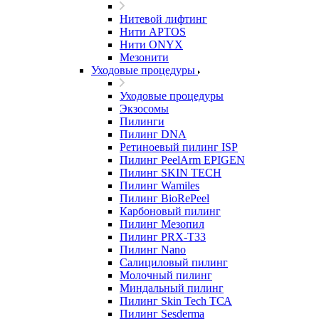
Нитевой лифтинг
Нити APTOS
Нити ONYX
Мезонити
Уходовые процедуры
Уходовые процедуры
Экзосомы
Пилинги
Пилинг DNA
Ретиноевый пилинг ISP
Пилинг PeelArm EPIGEN
Пилинг SKIN TECH
Пилинг Wamiles
Пилинг BioRePeel
Карбоновый пилинг
Пилинг Мезопил
Пилинг PRX-T33
Пилинг Nano
Салициловый пилинг
Молочный пилинг
Миндальный пилинг
Пилинг Skin Tech ТСА
Пилинг Sesderma