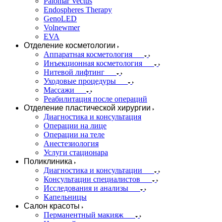
Palomar Vectus
Endospheres Therapy
GenoLED
Volnewmer
EVA
Отделение косметологии
Аппаратная косметология
Инъекционная косметология
Нитевой лифтинг
Уходовые процедуры
Массажи
Реабилитация после операций
Отделение пластической хирургии
Диагностика и консультация
Операции на лице
Операции на теле
Анестезиология
Услуги стационара
Поликлиника
Диагностика и консультации
Консультации специалистов
Исследования и анализы
Капельницы
Салон красоты
Перманентный макияж