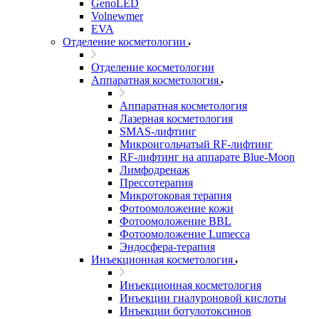
GenoLED
Volnewmer
EVA
Отделение косметологии
Отделение косметологии
Аппаратная косметология
Аппаратная косметология
Лазерная косметология
SMAS-лифтинг
Микроигольчатый RF-лифтинг
RF-лифтинг на аппарате Blue-Moon
Лимфодренаж
Прессотерапия
Микротоковая терапия
Фотоомоложение кожи
Фотоомоложение BBL
Фотоомоложение Lumecca
Эндосфера-терапия
Инъекционная косметология
Инъекционная косметология
Инъекции гиалуроновой кислоты
Инъекции ботулотоксинов