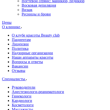
Ногтевой сервис: маникюр, педикюр
Восковая депиляция
Визаж
Ресницы и брови
Цены
О клинике
О клубе красоты Beauty club
Пациентам
Лицензии
Политика
Надзорные организации
Наши аппараты красоты
Вопросы и ответы
Вакансии
Отзывы
Специалисты
Руководители
Анестезиологи-реаниматологи
Гинекологи
Кардиологи
Косметологи
Массажисты