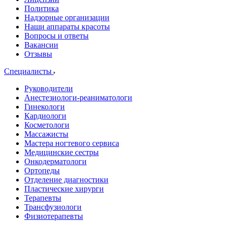
Политика
Надзорные организации
Наши аппараты красоты
Вопросы и ответы
Вакансии
Отзывы
Специалисты
Руководители
Анестезиологи-реаниматологи
Гинекологи
Кардиологи
Косметологи
Массажисты
Мастера ногтевого сервиса
Медицинские сестры
Онкодерматологи
Ортопеды
Отделение диагностики
Пластические хирурги
Терапевты
Трансфузиологи
Физиотерапевты