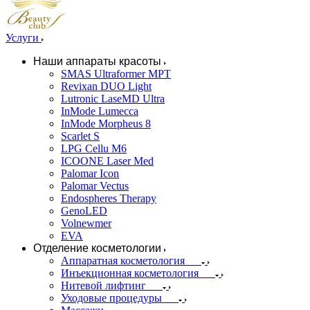
Услуги
Наши аппараты красоты
SMAS Ultraformer MPT
Revixan DUO Light
Lutronic LaseMD Ultra
InMode Lumecca
InMode Morpheus 8
Scarlet S
LPG Cellu M6
ICOONE Laser Med
Palomar Icon
Palomar Vectus
Endospheres Therapy
GenoLED
Volnewmer
EVA
Отделение косметологии
Аппаратная косметология
Инъекционная косметология
Нитевой лифтинг
Уходовые процедуры