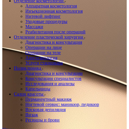
Отделение косметологии
Аппаратная косметология
Инъекционная косметология
Нитевой лифтинг
Уходовые процедуры
Массажи
Реабилитация после операций
Отделение пластической хирургии
Диагностика и консультация
Операции на лице
Операции на теле
Анестезиология
Услуги стационара
Поликлиника
Диагностика и консультации
Консультации специалистов
Исследования и анализы
Капельницы
Салон красоты
Перманентный макияж
Ногтевой сервис: маникюр, педикюр
Восковая депиляция
Визаж
Ресницы и брови