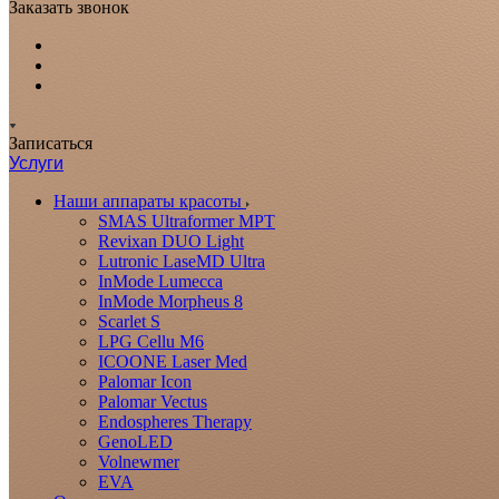
Заказать звонок
Записаться
Услуги
Наши аппараты красоты
SMAS Ultraformer MPT
Revixan DUO Light
Lutronic LaseMD Ultra
InMode Lumecca
InMode Morpheus 8
Scarlet S
LPG Cellu M6
ICOONE Laser Med
Palomar Icon
Palomar Vectus
Endospheres Therapy
GenoLED
Volnewmer
EVA