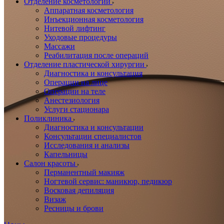
Отделение косметологии
Аппаратная косметология
Инъекционная косметология
Нитевой лифтинг
Уходовые процедуры
Массажи
Реабилитация после операций
Отделение пластической хирургии
Диагностика и консультация
Операции на лице
Операции на теле
Анестезиология
Услуги стационара
Поликлиника
Диагностика и консультации
Консультации специалистов
Исследования и анализы
Капельницы
Салон красоты
Перманентный макияж
Ногтевой сервис: маникюр, педикюр
Восковая депиляция
Визаж
Ресницы и брови