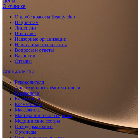
Цены
О клинике
О клубе красоты Beauty club
Пациентам
Лицензии
Политика
Надзорные организации
Наши аппараты красоты
Вопросы и ответы
Вакансии
Отзывы
Специалисты
Руководители
Анестезиологи-реаниматологи
Гинекологи
Кардиологи
Косметологи
Массажисты
Мастера ногтевого сервиса
Медицинские сестры
Онкодерматологи
Ортопеды
Отделение диагностики