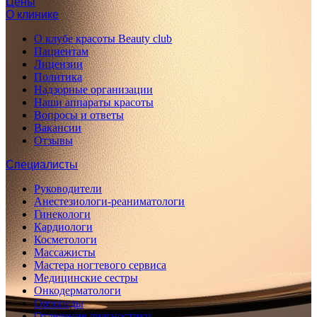
Цены
О клинике
О клубе красоты Beauty club
Пациентам
Лицензии
Политика
Надзорные организации
Наши аппараты красоты
Вопросы и ответы
Вакансии
Отзывы
Специалисты
Руководители
Анестезиологи-реаниматологи
Гинекологи
Кардиологи
Косметологи
Массажисты
Мастера ногтевого сервиса
Медицинские сестры
Онкодерматологи
Ортопеды
Отделение диагностики