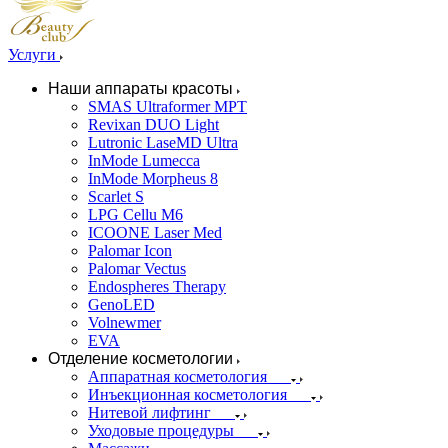
Услуги
Наши аппараты красоты
SMAS Ultraformer MPT
Revixan DUO Light
Lutronic LaseMD Ultra
InMode Lumecca
InMode Morpheus 8
Scarlet S
LPG Cellu M6
ICOONE Laser Med
Palomar Icon
Palomar Vectus
Endospheres Therapy
GenoLED
Volnewmer
EVA
Отделение косметологии
Аппаратная косметология
Инъекционная косметология
Нитевой лифтинг
Уходовые процедуры