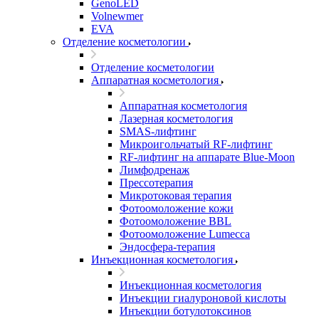
GenoLED
Volnewmer
EVA
Отделение косметологии
Отделение косметологии
Аппаратная косметология
Аппаратная косметология
Лазерная косметология
SMAS-лифтинг
Микроигольчатый RF-лифтинг
RF-лифтинг на аппарате Blue-Moon
Лимфодренаж
Прессотерапия
Микротоковая терапия
Фотоомоложение кожи
Фотоомоложение BBL
Фотоомоложение Lumecca
Эндосфера-терапия
Инъекционная косметология
Инъекционная косметология
Инъекции гиалуроновой кислоты
Инъекции ботулотоксинов