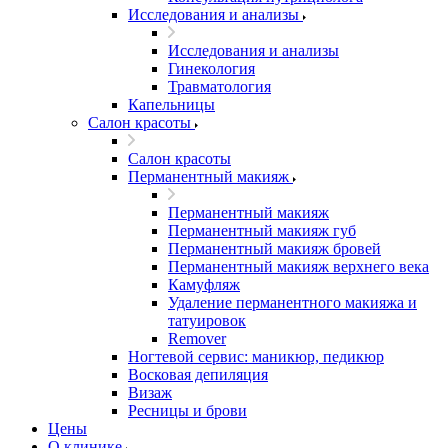
Исследования и анализы
Исследования и анализы
Гинекология
Травматология
Капельницы
Салон красоты
Салон красоты
Перманентный макияж
Перманентный макияж
Перманентный макияж губ
Перманентный макияж бровей
Перманентный макияж верхнего века
Камуфляж
Удаление перманентного макияжа и
татуировок
Remover
Ногтевой сервис: маникюр, педикюр
Восковая депиляция
Визаж
Ресницы и брови
Цены
О клинике