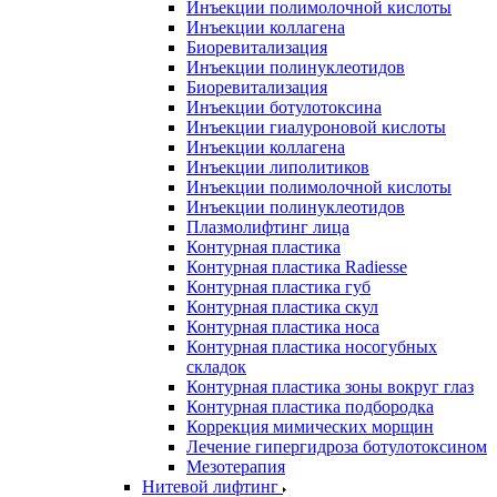
Инъекции полимолочной кислоты
Инъекции коллагена
Биоревитализация
Инъекции полинуклеотидов
Биоревитализация
Инъекции ботулотоксина
Инъекции гиалуроновой кислоты
Инъекции коллагена
Инъекции липолитиков
Инъекции полимолочной кислоты
Инъекции полинуклеотидов
Плазмолифтинг лица
Контурная пластика
Контурная пластика Radiesse
Контурная пластика губ
Контурная пластика скул
Контурная пластика носа
Контурная пластика носогубных
складок
Контурная пластика зоны вокруг глаз
Контурная пластика подбородка
Коррекция мимических морщин
Лечение гипергидроза ботулотоксином
Мезотерапия
Нитевой лифтинг