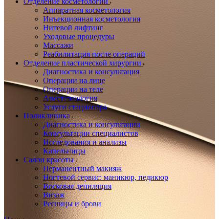
Отделение косметологии
Аппаратная косметология
Инъекционная косметология
Нитевой лифтинг
Уходовые процедуры
Массажи
Реабилитация после операций
Отделение пластической хирургии
Диагностика и консультация
Операции на лице
Операции на теле
Анестезиология
Услуги стационара
Поликлиника
Диагностика и консультации
Консультации специалистов
Исследования и анализы
Капельницы
Салон красоты
Перманентный макияж
Ногтевой сервис: маникюр, педикюр
Восковая депиляция
Визаж
Ресницы и брови