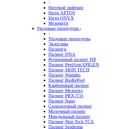
Нитевой лифтинг
Нити APTOS
Нити ONYX
Мезонити
Уходовые процедуры
Уходовые процедуры
Экзосомы
Пилинги
Пилинг DNA
Ретиноевый пилинг ISP
Пилинг PeelArm EPIGEN
Пилинг SKIN TECH
Пилинг Wamiles
Пилинг BioRePeel
Карбоновый пилинг
Пилинг Мезопил
Пилинг PRX-T33
Пилинг Nano
Салициловый пилинг
Молочный пилинг
Миндальный пилинг
Пилинг Skin Tech ТСА
Пилинг Sesderma