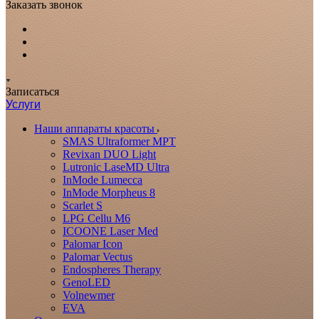
Заказать звонок
Записаться
Услуги
Наши аппараты красоты
SMAS Ultraformer MPT
Revixan DUO Light
Lutronic LaseMD Ultra
InMode Lumecca
InMode Morpheus 8
Scarlet S
LPG Cellu M6
ICOONE Laser Med
Palomar Icon
Palomar Vectus
Endospheres Therapy
GenoLED
Volnewmer
EVA