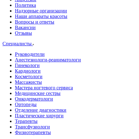
Политика
Надзорные организации
Наши аппараты красоты
Вопросы и ответы
Вакансии
Отзывы
Специалисты
Руководители
Анестезиологи-реаниматологи
Гинекологи
Кардиологи
Косметологи
Массажисты
Мастера ногтевого сервиса
Медицинские сестры
Онкодерматологи
Ортопеды
Отделение диагностики
Пластические хирурги
Терапевты
Трансфузиологи
Физиотерапевты