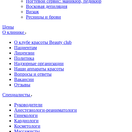
Ногтевой сервис: маникюр, педикюр
Восковая депиляция
Визаж
Ресницы и брови
Цены
О клинике
О клубе красоты Beauty club
Пациентам
Лицензии
Политика
Надзорные организации
Наши аппараты красоты
Вопросы и ответы
Вакансии
Отзывы
Специалисты
Руководители
Анестезиологи-реаниматологи
Гинекологи
Кардиологи
Косметологи
Массажисты