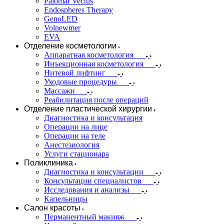
Palomar Vectus
Endospheres Therapy
GenoLED
Volnewmer
EVA
Отделение косметологии
Аппаратная косметология
Инъекционная косметология
Нитевой лифтинг
Уходовые процедуры
Массажи
Реабилитация после операций
Отделение пластической хирургии
Диагностика и консультация
Операции на лице
Операции на теле
Анестезиология
Услуги стационара
Поликлиника
Диагностика и консультации
Консультации специалистов
Исследования и анализы
Капельницы
Салон красоты
Перманентный макияж