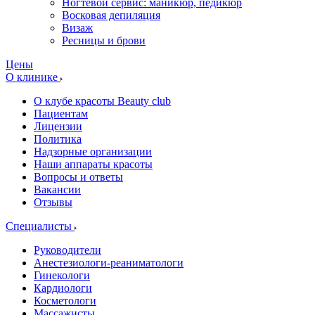
Ногтевой сервис: маникюр, педикюр
Восковая депиляция
Визаж
Ресницы и брови
Цены
О клинике
О клубе красоты Beauty club
Пациентам
Лицензии
Политика
Надзорные организации
Наши аппараты красоты
Вопросы и ответы
Вакансии
Отзывы
Специалисты
Руководители
Анестезиологи-реаниматологи
Гинекологи
Кардиологи
Косметологи
Массажисты