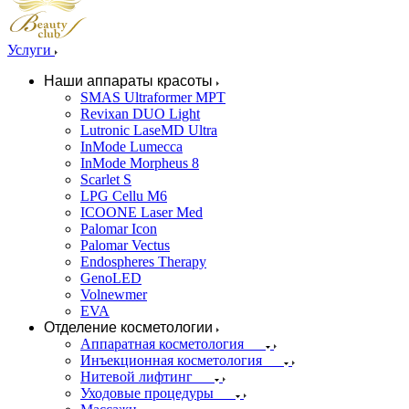
Услуги
Наши аппараты красоты
SMAS Ultraformer MPT
Revixan DUO Light
Lutronic LaseMD Ultra
InMode Lumecca
InMode Morpheus 8
Scarlet S
LPG Cellu M6
ICOONE Laser Med
Palomar Icon
Palomar Vectus
Endospheres Therapy
GenoLED
Volnewmer
EVA
Отделение косметологии
Аппаратная косметология
Инъекционная косметология
Нитевой лифтинг
Уходовые процедуры