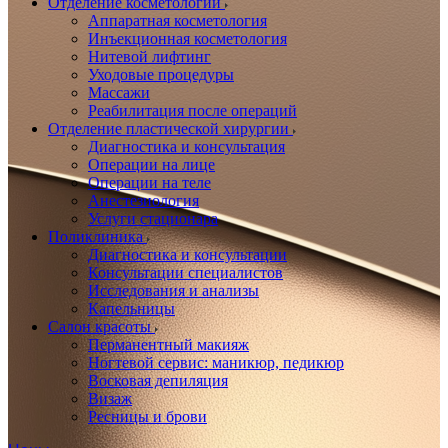
Отделение косметологии
Аппаратная косметология
Инъекционная косметология
Нитевой лифтинг
Уходовые процедуры
Массажи
Реабилитация после операций
Отделение пластической хирургии
Диагностика и консультация
Операции на лице
Операции на теле
Анестезиология
Услуги стационара
Поликлиника
Диагностика и консультации
Консультации специалистов
Исследования и анализы
Капельницы
Салон красоты
Перманентный макияж
Ногтевой сервис: маникюр, педикюр
Восковая депиляция
Визаж
Ресницы и брови