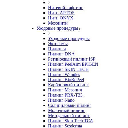
Нитевой лифтинг
Нити APTOS
Нити ONYX
Мезонити
Уходовые процедуры
Уходовые процедуры
Экзосомы
Пилинги
Пилинг DNA
Ретиноевый пилинг ISP
Пилинг PeelArm EPIGEN
Пилинг SKIN TECH
Пилинг Wamiles
Пилинг BioRePeel
Карбоновый пилинг
Пилинг Мезопил
Пилинг PRX-T33
Пилинг Nano
Салициловый пилинг
Молочный пилинг
Миндальный пилинг
Пилинг Skin Tech ТСА
Пилинг Sesderma