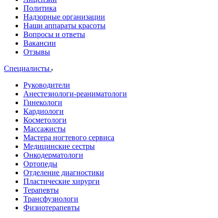
Политика
Надзорные организации
Наши аппараты красоты
Вопросы и ответы
Вакансии
Отзывы
Специалисты
Руководители
Анестезиологи-реаниматологи
Гинекологи
Кардиологи
Косметологи
Массажисты
Мастера ногтевого сервиса
Медицинские сестры
Онкодерматологи
Ортопеды
Отделение диагностики
Пластические хирурги
Терапевты
Трансфузиологи
Физиотерапевты