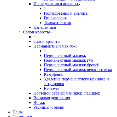
Исследования и анализы
Исследования и анализы
Гинекология
Травматология
Капельницы
Салон красоты
Салон красоты
Перманентный макияж
Перманентный макияж
Перманентный макияж губ
Перманентный макияж бровей
Перманентный макияж верхнего века
Камуфляж
Удаление перманентного макияжа и
татуировок
Remover
Ногтевой сервис: маникюр, педикюр
Восковая депиляция
Визаж
Ресницы и брови
Цены
О клинике