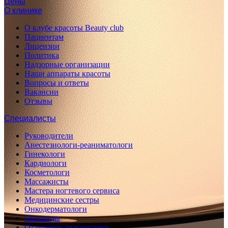
Цены
О клинике
О клубе красоты Beauty club
Пациентам
Лицензии
Политика
Надзорные организации
Наши аппараты красоты
Вопросы и ответы
Вакансии
Отзывы
Специалисты
Руководители
Анестезиологи-реаниматологи
Гинекологи
Кардиологи
Косметологи
Массажисты
Мастера ногтевого сервиса
Медицинские сестры
Онкодерматологи
Ортопеды
Отделение диагностики