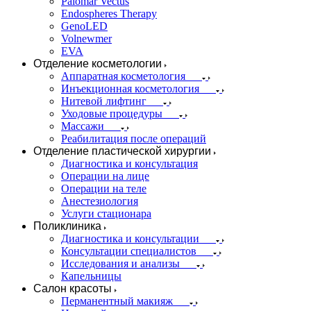
Palomar Vectus
Endospheres Therapy
GenoLED
Volnewmer
EVA
Отделение косметологии
Аппаратная косметология
Инъекционная косметология
Нитевой лифтинг
Уходовые процедуры
Массажи
Реабилитация после операций
Отделение пластической хирургии
Диагностика и консультация
Операции на лице
Операции на теле
Анестезиология
Услуги стационара
Поликлиника
Диагностика и консультации
Консультации специалистов
Исследования и анализы
Капельницы
Салон красоты
Перманентный макияж