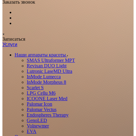
Заказать звонок
Записаться
Услуги
Наши аппараты красоты
SMAS Ultraformer MPT
Revixan DUO Light
Lutronic LaseMD Ultra
InMode Lumecca
InMode Morpheus 8
Scarlet S
LPG Cellu M6
ICOONE Laser Med
Palomar Icon
Palomar Vectus
Endospheres Therapy
GenoLED
Volnewmer
EVA