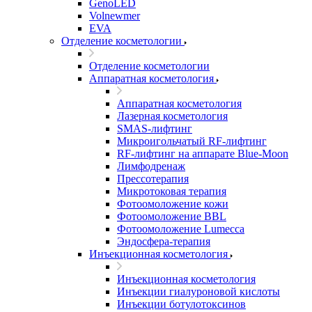
GenoLED
Volnewmer
EVA
Отделение косметологии
Отделение косметологии
Аппаратная косметология
Аппаратная косметология
Лазерная косметология
SMAS-лифтинг
Микроигольчатый RF-лифтинг
RF-лифтинг на аппарате Blue-Moon
Лимфодренаж
Прессотерапия
Микротоковая терапия
Фотоомоложение кожи
Фотоомоложение BBL
Фотоомоложение Lumecca
Эндосфера-терапия
Инъекционная косметология
Инъекционная косметология
Инъекции гиалуроновой кислоты
Инъекции ботулотоксинов