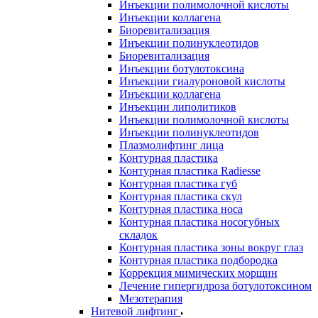
Инъекции полимолочной кислоты
Инъекции коллагена
Биоревитализация
Инъекции полинуклеотидов
Биоревитализация
Инъекции ботулотоксина
Инъекции гиалуроновой кислоты
Инъекции коллагена
Инъекции липолитиков
Инъекции полимолочной кислоты
Инъекции полинуклеотидов
Плазмолифтинг лица
Контурная пластика
Контурная пластика Radiesse
Контурная пластика губ
Контурная пластика скул
Контурная пластика носа
Контурная пластика носогубных
складок
Контурная пластика зоны вокруг глаз
Контурная пластика подбородка
Коррекция мимических морщин
Лечение гипергидроза ботулотоксином
Мезотерапия
Нитевой лифтинг