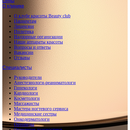
Цены
О клинике
О клубе красоты Beauty club
Пациентам
Лицензии
Политика
Надзорные организации
Наши аппараты красоты
Вопросы и ответы
Вакансии
Отзывы
Специалисты
Руководители
Анестезиологи-реаниматологи
Гинекологи
Кардиологи
Косметологи
Массажисты
Мастера ногтевого сервиса
Медицинские сестры
Онкодерматологи
Ортопеды
Отделение диагностики