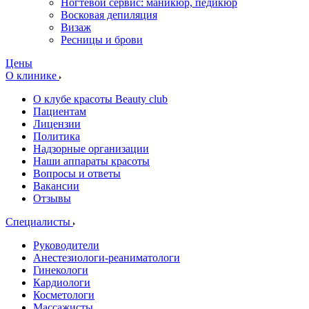
Ногтевой сервис: маникюр, педикюр
Восковая депиляция
Визаж
Ресницы и брови
Цены
О клинике
О клубе красоты Beauty club
Пациентам
Лицензии
Политика
Надзорные организации
Наши аппараты красоты
Вопросы и ответы
Вакансии
Отзывы
Специалисты
Руководители
Анестезиологи-реаниматологи
Гинекологи
Кардиологи
Косметологи
Массажисты