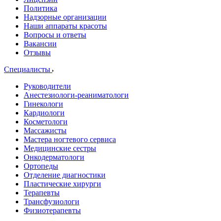
Политика
Надзорные организации
Наши аппараты красоты
Вопросы и ответы
Вакансии
Отзывы
Специалисты
Руководители
Анестезиологи-реаниматологи
Гинекологи
Кардиологи
Косметологи
Массажисты
Мастера ногтевого сервиса
Медицинские сестры
Онкодерматологи
Ортопеды
Отделение диагностики
Пластические хирурги
Терапевты
Трансфузиологи
Физиотерапевты