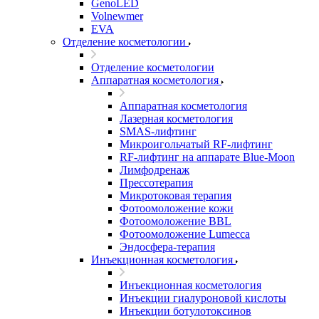
GenoLED
Volnewmer
EVA
Отделение косметологии
Отделение косметологии
Аппаратная косметология
Аппаратная косметология
Лазерная косметология
SMAS-лифтинг
Микроигольчатый RF-лифтинг
RF-лифтинг на аппарате Blue-Moon
Лимфодренаж
Прессотерапия
Микротоковая терапия
Фотоомоложение кожи
Фотоомоложение BBL
Фотоомоложение Lumecca
Эндосфера-терапия
Инъекционная косметология
Инъекционная косметология
Инъекции гиалуроновой кислоты
Инъекции ботулотоксинов