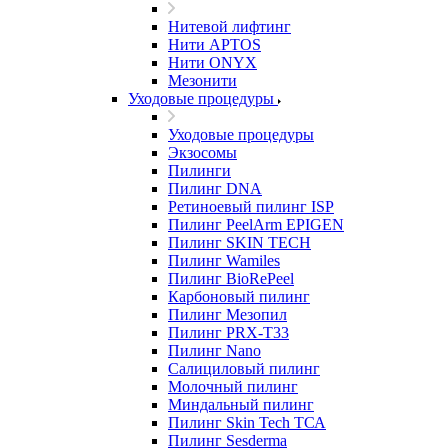
Нитевой лифтинг
Нити APTOS
Нити ONYX
Мезонити
Уходовые процедуры
Уходовые процедуры
Экзосомы
Пилинги
Пилинг DNA
Ретиноевый пилинг ISP
Пилинг PeelArm EPIGEN
Пилинг SKIN TECH
Пилинг Wamiles
Пилинг BioRePeel
Карбоновый пилинг
Пилинг Мезопил
Пилинг PRX-T33
Пилинг Nano
Салициловый пилинг
Молочный пилинг
Миндальный пилинг
Пилинг Skin Tech ТСА
Пилинг Sesderma