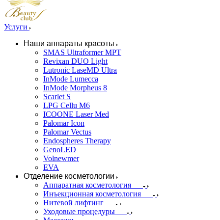
Услуги
Наши аппараты красоты
SMAS Ultraformer MPT
Revixan DUO Light
Lutronic LaseMD Ultra
InMode Lumecca
InMode Morpheus 8
Scarlet S
LPG Cellu M6
ICOONE Laser Med
Palomar Icon
Palomar Vectus
Endospheres Therapy
GenoLED
Volnewmer
EVA
Отделение косметологии
Аппаратная косметология
Инъекционная косметология
Нитевой лифтинг
Уходовые процедуры