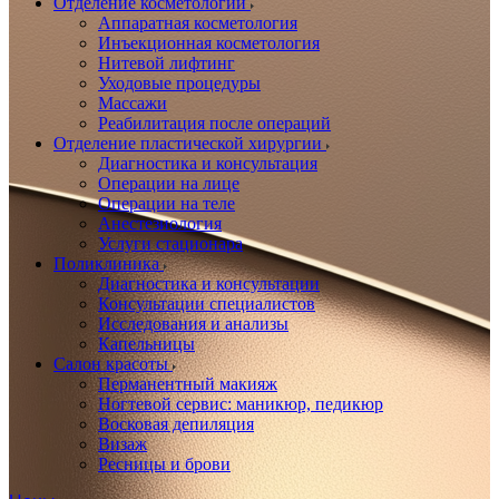
Отделение косметологии
Аппаратная косметология
Инъекционная косметология
Нитевой лифтинг
Уходовые процедуры
Массажи
Реабилитация после операций
Отделение пластической хирургии
Диагностика и консультация
Операции на лице
Операции на теле
Анестезиология
Услуги стационара
Поликлиника
Диагностика и консультации
Консультации специалистов
Исследования и анализы
Капельницы
Салон красоты
Перманентный макияж
Ногтевой сервис: маникюр, педикюр
Восковая депиляция
Визаж
Ресницы и брови