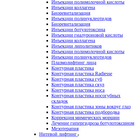
Инъекции полимолочной кислоты
Инъекции коллагена
Биоревитализация
Инъекции полинуклеотидов
Биоревитализация
Инъекции ботулотоксина
Инъекции гиалуроновой кислоты
Инъекции коллагена
Инъекции липолитиков
Инъекции полимолочной кислоты
Инъекции полинуклеотидов
Плазмолифтинг лица
Контурная пластика
Контурная пластика Radiesse
Контурная пластика губ
Контурная пластика скул
Контурная пластика носа
Контурная пластика носогубных
складок
Контурная пластика зоны вокруг глаз
Контурная пластика подбородка
Коррекция мимических морщин
Лечение гипергидроза ботулотоксином
Мезотерапия
Нитевой лифтинг