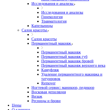
Исследования и анализы
Исследования и анализы
Гинекология
Травматология
Капельницы
Салон красоты
Салон красоты
Перманентный макияж
Перманентный макияж
Перманентный макияж губ
Перманентный макияж бровей
Перманентный макияж верхнего века
Камуфляж
Удаление перманентного макияжа и
татуировок
Remover
Ногтевой сервис: маникюр, педикюр
Восковая депиляция
Визаж
Ресницы и брови
Цены
О клинике