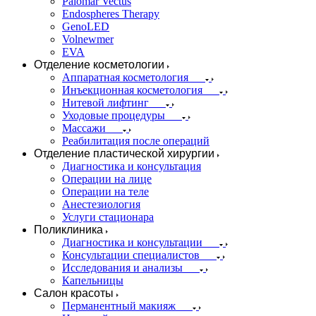
Palomar Vectus
Endospheres Therapy
GenoLED
Volnewmer
EVA
Отделение косметологии
Аппаратная косметология
Инъекционная косметология
Нитевой лифтинг
Уходовые процедуры
Массажи
Реабилитация после операций
Отделение пластической хирургии
Диагностика и консультация
Операции на лице
Операции на теле
Анестезиология
Услуги стационара
Поликлиника
Диагностика и консультации
Консультации специалистов
Исследования и анализы
Капельницы
Салон красоты
Перманентный макияж