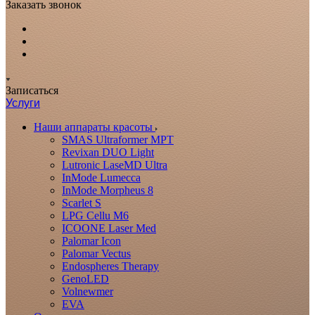
Заказать звонок
Записаться
Услуги
Наши аппараты красоты
SMAS Ultraformer MPT
Revixan DUO Light
Lutronic LaseMD Ultra
InMode Lumecca
InMode Morpheus 8
Scarlet S
LPG Cellu M6
ICOONE Laser Med
Palomar Icon
Palomar Vectus
Endospheres Therapy
GenoLED
Volnewmer
EVA