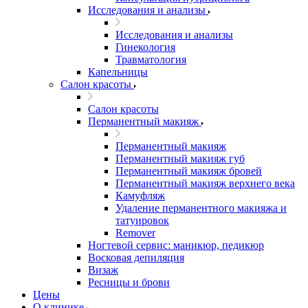
Исследования и анализы
Исследования и анализы
Гинекология
Травматология
Капельницы
Салон красоты
Салон красоты
Перманентный макияж
Перманентный макияж
Перманентный макияж губ
Перманентный макияж бровей
Перманентный макияж верхнего века
Камуфляж
Удаление перманентного макияжа и
татуировок
Remover
Ногтевой сервис: маникюр, педикюр
Восковая депиляция
Визаж
Ресницы и брови
Цены
О клинике