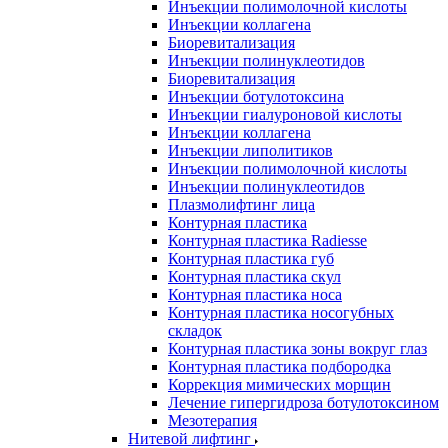
Инъекции полимолочной кислоты
Инъекции коллагена
Биоревитализация
Инъекции полинуклеотидов
Биоревитализация
Инъекции ботулотоксина
Инъекции гиалуроновой кислоты
Инъекции коллагена
Инъекции липолитиков
Инъекции полимолочной кислоты
Инъекции полинуклеотидов
Плазмолифтинг лица
Контурная пластика
Контурная пластика Radiesse
Контурная пластика губ
Контурная пластика скул
Контурная пластика носа
Контурная пластика носогубных
складок
Контурная пластика зоны вокруг глаз
Контурная пластика подбородка
Коррекция мимических морщин
Лечение гипергидроза ботулотоксином
Мезотерапия
Нитевой лифтинг