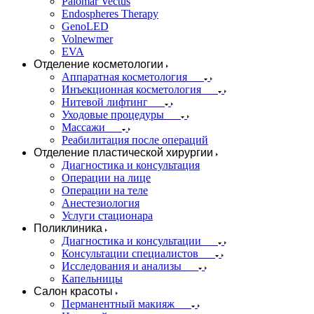
Palomar Vectus
Endospheres Therapy
GenoLED
Volnewmer
EVA
Отделение косметологии
Аппаратная косметология
Инъекционная косметология
Нитевой лифтинг
Уходовые процедуры
Массажи
Реабилитация после операций
Отделение пластической хирургии
Диагностика и консультация
Операции на лице
Операции на теле
Анестезиология
Услуги стационара
Поликлиника
Диагностика и консультации
Консультации специалистов
Исследования и анализы
Капельницы
Салон красоты
Перманентный макияж