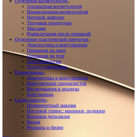
Отделение косметологии
Аппаратная косметология
Инъекционная косметология
Нитевой лифтинг
Уходовые процедуры
Массажи
Реабилитация после операций
Отделение пластической хирургии
Диагностика и консультация
Операции на лице
Операции на теле
Анестезиология
Услуги стационара
Поликлиника
Диагностика и консультации
Консультации специалистов
Исследования и анализы
Капельницы
Салон красоты
Перманентный макияж
Ногтевой сервис: маникюр, педикюр
Восковая депиляция
Визаж
Ресницы и брови