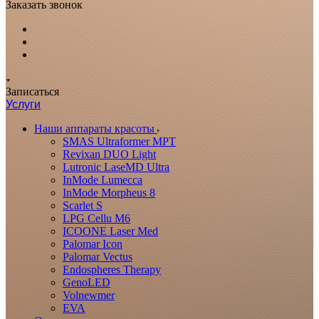
Заказать звонок
Записаться
Услуги
Наши аппараты красоты
SMAS Ultraformer MPT
Revixan DUO Light
Lutronic LaseMD Ultra
InMode Lumecca
InMode Morpheus 8
Scarlet S
LPG Cellu M6
ICOONE Laser Med
Palomar Icon
Palomar Vectus
Endospheres Therapy
GenoLED
Volnewmer
EVA