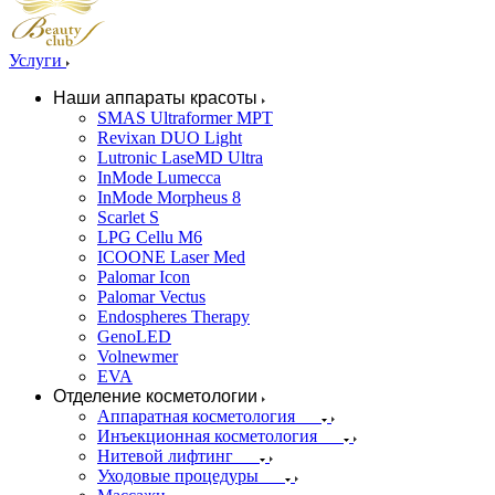
Услуги
Наши аппараты красоты
SMAS Ultraformer MPT
Revixan DUO Light
Lutronic LaseMD Ultra
InMode Lumecca
InMode Morpheus 8
Scarlet S
LPG Cellu M6
ICOONE Laser Med
Palomar Icon
Palomar Vectus
Endospheres Therapy
GenoLED
Volnewmer
EVA
Отделение косметологии
Аппаратная косметология
Инъекционная косметология
Нитевой лифтинг
Уходовые процедуры