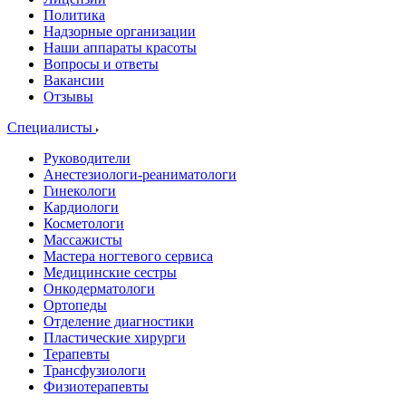
Политика
Надзорные организации
Наши аппараты красоты
Вопросы и ответы
Вакансии
Отзывы
Специалисты
Руководители
Анестезиологи-реаниматологи
Гинекологи
Кардиологи
Косметологи
Массажисты
Мастера ногтевого сервиса
Медицинские сестры
Онкодерматологи
Ортопеды
Отделение диагностики
Пластические хирурги
Терапевты
Трансфузиологи
Физиотерапевты