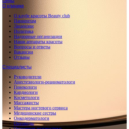
Цены
О клинике
О клубе красоты Beauty club
Пациентам
Лицензии
Политика
Надзорные организации
Наши аппараты красоты
Вопросы и ответы
Вакансии
Отзывы
Специалисты
Руководители
Анестезиологи-реаниматологи
Гинекологи
Кардиологи
Косметологи
Массажисты
Мастера ногтевого сервиса
Медицинские сестры
Онкодерматологи
Ортопеды
Отделение диагностики