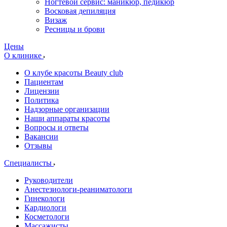
Ногтевой сервис: маникюр, педикюр
Восковая депиляция
Визаж
Ресницы и брови
Цены
О клинике
О клубе красоты Beauty club
Пациентам
Лицензии
Политика
Надзорные организации
Наши аппараты красоты
Вопросы и ответы
Вакансии
Отзывы
Специалисты
Руководители
Анестезиологи-реаниматологи
Гинекологи
Кардиологи
Косметологи
Массажисты