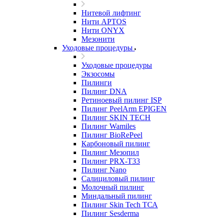
Нитевой лифтинг
Нити APTOS
Нити ONYX
Мезонити
Уходовые процедуры
Уходовые процедуры
Экзосомы
Пилинги
Пилинг DNA
Ретиноевый пилинг ISP
Пилинг PeelArm EPIGEN
Пилинг SKIN TECH
Пилинг Wamiles
Пилинг BioRePeel
Карбоновый пилинг
Пилинг Мезопил
Пилинг PRX-T33
Пилинг Nano
Салициловый пилинг
Молочный пилинг
Миндальный пилинг
Пилинг Skin Tech ТСА
Пилинг Sesderma