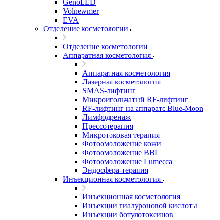
GenoLED
Volnewmer
EVA
Отделение косметологии
Отделение косметологии
Аппаратная косметология
Аппаратная косметология
Лазерная косметология
SMAS-лифтинг
Микроигольчатый RF-лифтинг
RF-лифтинг на аппарате Blue-Moon
Лимфодренаж
Прессотерапия
Микротоковая терапия
Фотоомоложение кожи
Фотоомоложение BBL
Фотоомоложение Lumecca
Эндосфера-терапия
Инъекционная косметология
Инъекционная косметология
Инъекции гиалуроновой кислоты
Инъекции ботулотоксинов