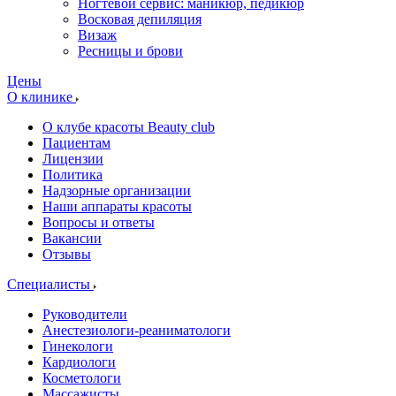
Ногтевой сервис: маникюр, педикюр
Восковая депиляция
Визаж
Ресницы и брови
Цены
О клинике
О клубе красоты Beauty club
Пациентам
Лицензии
Политика
Надзорные организации
Наши аппараты красоты
Вопросы и ответы
Вакансии
Отзывы
Специалисты
Руководители
Анестезиологи-реаниматологи
Гинекологи
Кардиологи
Косметологи
Массажисты