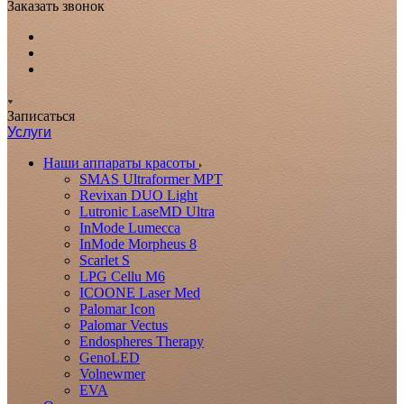
Заказать звонок
Записаться
Услуги
Наши аппараты красоты
SMAS Ultraformer MPT
Revixan DUO Light
Lutronic LaseMD Ultra
InMode Lumecca
InMode Morpheus 8
Scarlet S
LPG Cellu M6
ICOONE Laser Med
Palomar Icon
Palomar Vectus
Endospheres Therapy
GenoLED
Volnewmer
EVA