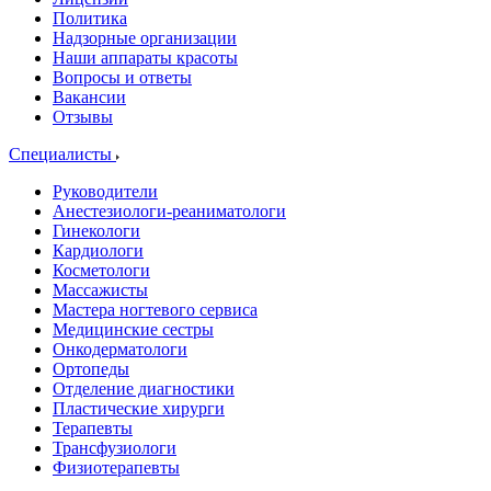
Политика
Надзорные организации
Наши аппараты красоты
Вопросы и ответы
Вакансии
Отзывы
Специалисты
Руководители
Анестезиологи-реаниматологи
Гинекологи
Кардиологи
Косметологи
Массажисты
Мастера ногтевого сервиса
Медицинские сестры
Онкодерматологи
Ортопеды
Отделение диагностики
Пластические хирурги
Терапевты
Трансфузиологи
Физиотерапевты