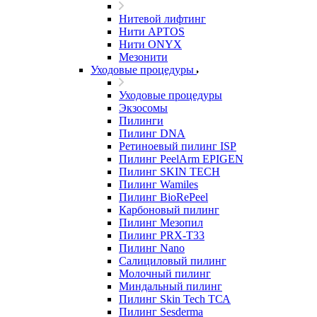
Нитевой лифтинг
Нити APTOS
Нити ONYX
Мезонити
Уходовые процедуры
Уходовые процедуры
Экзосомы
Пилинги
Пилинг DNA
Ретиноевый пилинг ISP
Пилинг PeelArm EPIGEN
Пилинг SKIN TECH
Пилинг Wamiles
Пилинг BioRePeel
Карбоновый пилинг
Пилинг Мезопил
Пилинг PRX-T33
Пилинг Nano
Салициловый пилинг
Молочный пилинг
Миндальный пилинг
Пилинг Skin Tech ТСА
Пилинг Sesderma