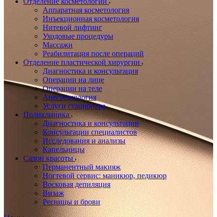
Отделение косметологии
Аппаратная косметология
Инъекционная косметология
Нитевой лифтинг
Уходовые процедуры
Массажи
Реабилитация после операций
Отделение пластической хирургии
Диагностика и консультация
Операции на лице
Операции на теле
Анестезиология
Услуги стационара
Поликлиника
Диагностика и консультации
Консультации специалистов
Исследования и анализы
Капельницы
Салон красоты
Перманентный макияж
Ногтевой сервис: маникюр, педикюр
Восковая депиляция
Визаж
Ресницы и брови