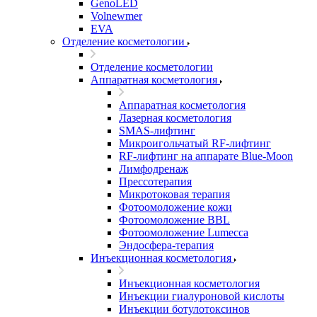
GenoLED
Volnewmer
EVA
Отделение косметологии
Отделение косметологии
Аппаратная косметология
Аппаратная косметология
Лазерная косметология
SMAS-лифтинг
Микроигольчатый RF-лифтинг
RF-лифтинг на аппарате Blue-Moon
Лимфодренаж
Прессотерапия
Микротоковая терапия
Фотоомоложение кожи
Фотоомоложение BBL
Фотоомоложение Lumecca
Эндосфера-терапия
Инъекционная косметология
Инъекционная косметология
Инъекции гиалуроновой кислоты
Инъекции ботулотоксинов