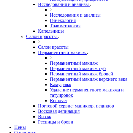
Исследования и анализы
Исследования и анализы
Гинекология
Травматология
Капельницы
Салон красоты
Салон красоты
Перманентный макияж
Перманентный макияж
Перманентный макияж губ
Перманентный макияж бровей
Перманентный макияж верхнего века
Камуфляж
Удаление перманентного макияжа и
татуировок
Remover
Ногтевой сервис: маникюр, педикюр
Восковая депиляция
Визаж
Ресницы и брови
Цены
О клинике