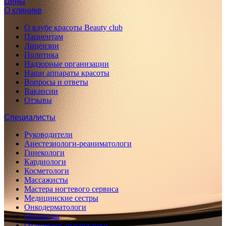
Цены
О клинике
О клубе красоты Beauty club
Пациентам
Лицензии
Политика
Надзорные организации
Наши аппараты красоты
Вопросы и ответы
Вакансии
Отзывы
Специалисты
Руководители
Анестезиологи-реаниматологи
Гинекологи
Кардиологи
Косметологи
Массажисты
Мастера ногтевого сервиса
Медицинские сестры
Онкодерматологи
Ортопеды
Отделение диагностики