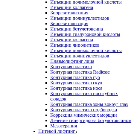
Инъекции полимолочной кислоты
Инъекции коллагена
Биоревитализация
Инъекции полинуклеотидов
Биоревитализация
Инъекции ботулотоксина
Инъекции гиалуроновой кислоты
Инъекции коллагена
Инъекции липолитиков
Инъекции полимолочной кислоты
Инъекции полинуклеотидов
Плазмолифтинг лица
Контурная пластика
Контурная пластика Radiesse
Контурная пластика губ
Контурная пластика скул
Контурная пластика носа
Контурная пластика носогубных
складок
Контурная пластика зоны вокруг глаз
Контурная пластика подбородка
Коррекция мимических морщин
Лечение гипергидроза ботулотоксином
Мезотерапия
Нитевой лифтинг