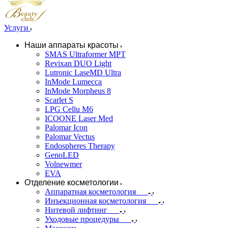
Услуги
Наши аппараты красоты
SMAS Ultraformer MPT
Revixan DUO Light
Lutronic LaseMD Ultra
InMode Lumecca
InMode Morpheus 8
Scarlet S
LPG Cellu M6
ICOONE Laser Med
Palomar Icon
Palomar Vectus
Endospheres Therapy
GenoLED
Volnewmer
EVA
Отделение косметологии
Аппаратная косметология
Инъекционная косметология
Нитевой лифтинг
Уходовые процедуры