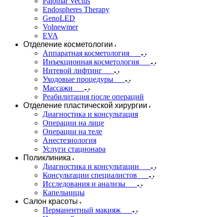
Palomar Vectus
Endospheres Therapy
GenoLED
Volnewmer
EVA
Отделение косметологии
Аппаратная косметология
Инъекционная косметология
Нитевой лифтинг
Уходовые процедуры
Массажи
Реабилитация после операций
Отделение пластической хирургии
Диагностика и консультация
Операции на лице
Операции на теле
Анестезиология
Услуги стационара
Поликлиника
Диагностика и консультации
Консультации специалистов
Исследования и анализы
Капельницы
Салон красоты
Перманентный макияж