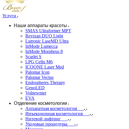
Услуги
Наши аппараты красоты
SMAS Ultraformer MPT
Revixan DUO Light
Lutronic LaseMD Ultra
InMode Lumecca
InMode Morpheus 8
Scarlet S
LPG Cellu M6
ICOONE Laser Med
Palomar Icon
Palomar Vectus
Endospheres Therapy
GenoLED
Volnewmer
EVA
Отделение косметологии
Аппаратная косметология
Инъекционная косметология
Нитевой лифтинг
Уходовые процедуры