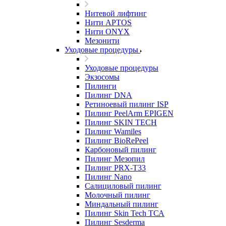
Нитевой лифтинг
Нити APTOS
Нити ONYX
Мезонити
Уходовые процедуры
Уходовые процедуры
Экзосомы
Пилинги
Пилинг DNA
Ретиноевый пилинг ISP
Пилинг PeelArm EPIGEN
Пилинг SKIN TECH
Пилинг Wamiles
Пилинг BioRePeel
Карбоновый пилинг
Пилинг Мезопил
Пилинг PRX-T33
Пилинг Nano
Салициловый пилинг
Молочный пилинг
Миндальный пилинг
Пилинг Skin Tech ТСА
Пилинг Sesderma