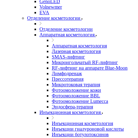
GenoLED
Volnewmer
EVA
Отделение косметологии
Отделение косметологии
Аппаратная косметология
Аппаратная косметология
Лазерная косметология
SMAS-лифтинг
Микроигольчатый RF-лифтинг
RF-лифтинг на аппарате Blue-Moon
Лимфодренаж
Прессотерапия
Микротоковая терапия
Фотоомоложение кожи
Фотоомоложение BBL
Фотоомоложение Lumecca
Эндосфера-терапия
Инъекционная косметология
Инъекционная косметология
Инъекции гиалуроновой кислоты
Инъекции ботулотоксинов