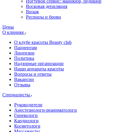
Ногтевой сервис: маникюр, педикюр
Восковая депиляция
Визаж
Ресницы и брови
Цены
О клинике
О клубе красоты Beauty club
Пациентам
Лицензии
Политика
Надзорные организации
Наши аппараты красоты
Вопросы и ответы
Вакансии
Отзывы
Специалисты
Руководители
Анестезиологи-реаниматологи
Гинекологи
Кардиологи
Косметологи
Массажисты