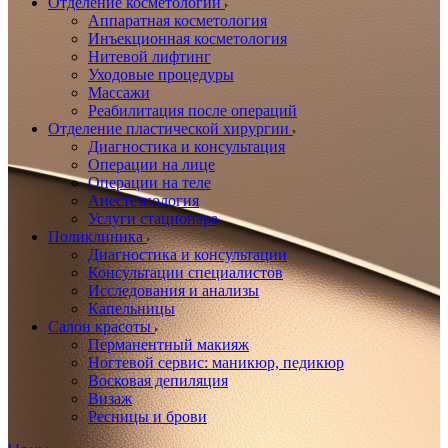
Отделение косметологии
Аппаратная косметология
Инъекционная косметология
Нитевой лифтинг
Уходовые процедуры
Массажи
Реабилитация после операций
Отделение пластической хирургии
Диагностика и консультация
Операции на лице
Операции на теле
Анестезиология
Услуги стационара
Поликлиника
Диагностика и консультации
Консультации специалистов
Исследования и анализы
Капельницы
Салон красоты
Перманентный макияж
Ногтевой сервис: маникюр, педикюр
Восковая депиляция
Визаж
Ресницы и брови