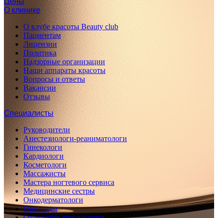
Цены
О клинике
О клубе красоты Beauty club
Пациентам
Лицензии
Политика
Надзорные организации
Наши аппараты красоты
Вопросы и ответы
Вакансии
Отзывы
Специалисты
Руководители
Анестезиологи-реаниматологи
Гинекологи
Кардиологи
Косметологи
Массажисты
Мастера ногтевого сервиса
Медицинские сестры
Онкодерматологи
Ортопеды
Отделение диагностики