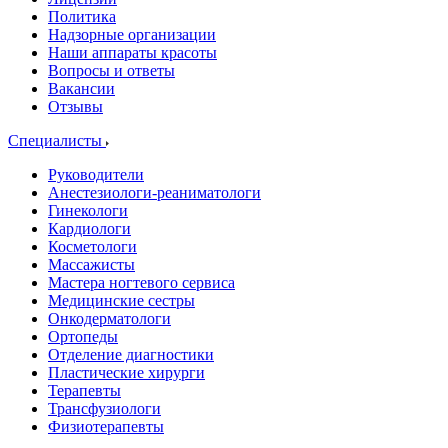
Политика
Надзорные организации
Наши аппараты красоты
Вопросы и ответы
Вакансии
Отзывы
Специалисты
Руководители
Анестезиологи-реаниматологи
Гинекологи
Кардиологи
Косметологи
Массажисты
Мастера ногтевого сервиса
Медицинские сестры
Онкодерматологи
Ортопеды
Отделение диагностики
Пластические хирурги
Терапевты
Трансфузиологи
Физиотерапевты