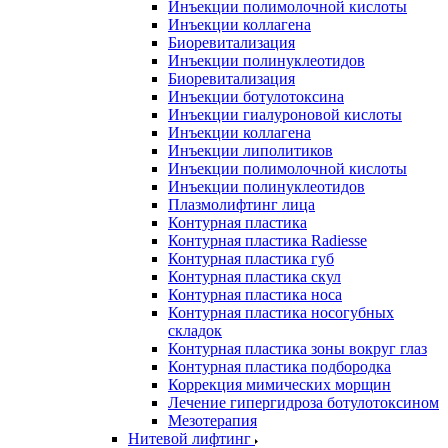
Инъекции полимолочной кислоты
Инъекции коллагена
Биоревитализация
Инъекции полинуклеотидов
Биоревитализация
Инъекции ботулотоксина
Инъекции гиалуроновой кислоты
Инъекции коллагена
Инъекции липолитиков
Инъекции полимолочной кислоты
Инъекции полинуклеотидов
Плазмолифтинг лица
Контурная пластика
Контурная пластика Radiesse
Контурная пластика губ
Контурная пластика скул
Контурная пластика носа
Контурная пластика носогубных
складок
Контурная пластика зоны вокруг глаз
Контурная пластика подбородка
Коррекция мимических морщин
Лечение гипергидроза ботулотоксином
Мезотерапия
Нитевой лифтинг