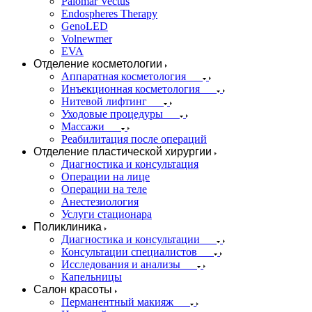
Palomar Vectus
Endospheres Therapy
GenoLED
Volnewmer
EVA
Отделение косметологии
Аппаратная косметология
Инъекционная косметология
Нитевой лифтинг
Уходовые процедуры
Массажи
Реабилитация после операций
Отделение пластической хирургии
Диагностика и консультация
Операции на лице
Операции на теле
Анестезиология
Услуги стационара
Поликлиника
Диагностика и консультации
Консультации специалистов
Исследования и анализы
Капельницы
Салон красоты
Перманентный макияж