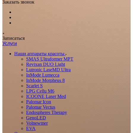
Заказать звонок
Записаться
Услуги
Наши аппараты красоты
SMAS Ultraformer MPT
Revixan DUO Light
Lutronic LaseMD Ultra
InMode Lumecca
InMode Morpheus 8
Scarlet S
LPG Cellu M6
ICOONE Laser Med
Palomar Icon
Palomar Vectus
Endospheres Therapy
GenoLED
Volnewmer
EVA