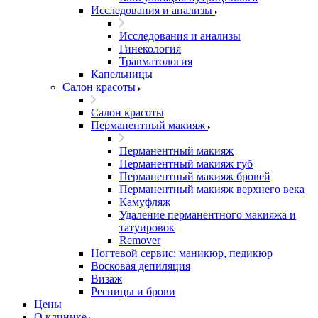
Исследования и анализы
Исследования и анализы
Гинекология
Травматология
Капельницы
Салон красоты
Салон красоты
Перманентный макияж
Перманентный макияж
Перманентный макияж губ
Перманентный макияж бровей
Перманентный макияж верхнего века
Камуфляж
Удаление перманентного макияжа и
татуировок
Remover
Ногтевой сервис: маникюр, педикюр
Восковая депиляция
Визаж
Ресницы и брови
Цены
О клинике